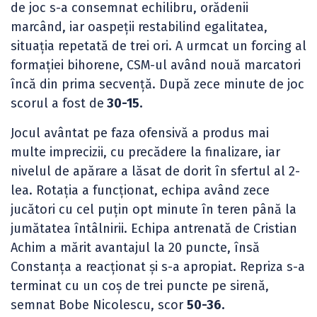
de joc s-a consemnat echilibru, orădenii
marcând, iar oaspeții restabilind egalitatea,
situația repetată de trei ori. A urmcat un forcing al
formației bihorene, CSM-ul având nouă marcatori
încă din prima secvență. După zece minute de joc
scorul a fost de
30-15.
Jocul avântat pe faza ofensivă a produs mai
multe imprecizii, cu precădere la finalizare, iar
nivelul de apărare a lăsat de dorit în sfertul al 2-
lea. Rotația a funcționat, echipa având zece
jucători cu cel puțin opt minute în teren până la
jumătatea întâlnirii. Echipa antrenată de Cristian
Achim a mărit avantajul la 20 puncte, însă
Constanța a reacționat și s-a apropiat. Repriza s-a
terminat cu un coș de trei puncte pe sirenă,
semnat Bobe Nicolescu, scor
50-36.