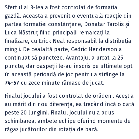
Sfertul al 3-lea a fost controlat de formația
gazdă. Aceasta a prevenit o eventuală reacție din
partea formației constănțene, Donatar Tarolis și
Luca Năstruț fiind principalii remarcați la
finalizare, cu Erick Neal responsabil la distribuția
mingii. De cealaltă parte, Cedric Henderson a
continuat să puncteze. Avantajul a urcat la 25
puncte, dar oaspeții le-au înscris pe ultimele opt
în această perioadă de joc pentru a strânge la
74-57
cu zece minute rămase de jucat.
Finalul jocului a fost controlat de orădeni. Aceștia
au mărit din nou diferența, ea trecând încă o dată
peste 20 lungimi. Finalul jocului nu a adus
schimbarea, ambele echipe oferind momente de
răgaz jucătorilor din rotația de bază.