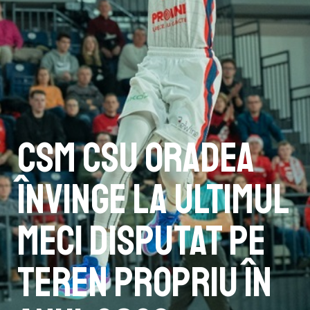
CSM CSU Oradea
învinge la ultimul
meci disputat pe
teren propriu în