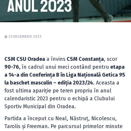
anul 2023
23 DECEMBRIE 2023
CSM CSU Oradea
a învins
CSM Constanța
, scor
90-76,
în cadrul unui meci contând pentru
etapa
a 14-a din Conferința B în Liga Națională Getica 95
la baschet masculin – ediția 2023/24
. Aceasta a
fost ultima apariție pe teren propriu în anul
calendaristic 2023 pentru o echipă a Clubului
Sportiv Municipal din Oradea.
Partida a început cu Neal, Năstruț, Nicolescu,
Tarolis și Freeman. Pe parcursul primelor minute