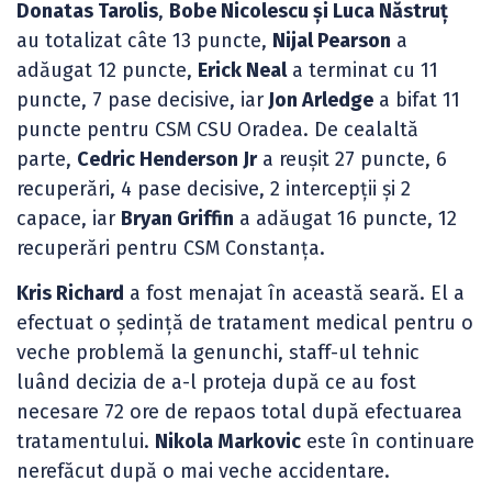
Donatas Tarolis
,
Bobe Nicolescu și Luca Năstruț
au totalizat câte 13 puncte,
Nijal Pearson
a
adăugat 12 puncte,
Erick Neal
a terminat cu 11
puncte, 7 pase decisive, iar
Jon Arledge
a bifat 11
puncte pentru CSM CSU Oradea. De cealaltă
parte,
Cedric Henderson Jr
a reușit 27 puncte, 6
recuperări, 4 pase decisive, 2 intercepții și 2
capace, iar
Bryan Griffin
a adăugat 16 puncte, 12
recuperări pentru CSM Constanța.
Kris Richard
a fost menajat în această seară. El a
efectuat o ședință de tratament medical pentru o
veche problemă la genunchi, staff-ul tehnic
luând decizia de a-l proteja după ce au fost
necesare 72 ore de repaos total după efectuarea
tratamentului.
Nikola Markovic
este în continuare
nerefăcut după o mai veche accidentare.