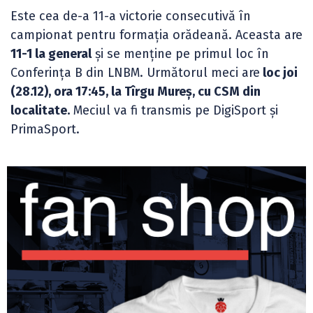
Este cea de-a 11-a victorie consecutivă în
campionat pentru formația orădeană. Aceasta are
11-1 la general
și se menține pe primul loc în
Conferința B din LNBM. Următorul meci are
loc joi
(28.12), ora 17:45, la Tîrgu Mureș, cu CSM din
localitate.
Meciul va fi transmis pe DigiSport și
PrimaSport.