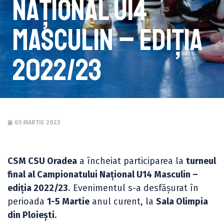
Național U14
Masculin – ediția
2022/23
05 MARTIE 2023
CSM CSU Oradea
a încheiat participarea la
turneul
final al Campionatului Național U14 Masculin –
ediția 2022/23
. Evenimentul s-a desfășurat în
perioada
1-5 Martie
anul curent, la
Sala Olimpia
din Ploiești
.