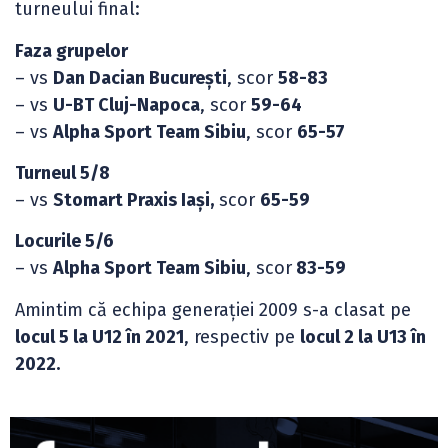
turneului final:
Faza grupelor
– vs
Dan Dacian București
, scor
58-83
– vs
U-BT Cluj-Napoca
, scor
59-64
– vs
Alpha Sport Team Sibiu
, scor
65-57
Turneul 5/8
– vs
Stomart Praxis Iași,
scor
65-59
Locurile 5/6
– vs
Alpha Sport Team Sibiu
, scor
83-59
Amintim că echipa generației 2009 s-a clasat pe
locul 5 la U12 în 2021
, respectiv pe
locul 2 la U13 în
2022.