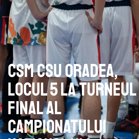
CSM CSU Oradea,
locul 5 la turneul
final al
Campionatului