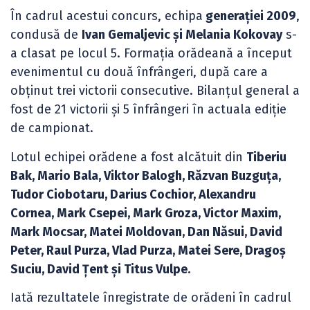
În cadrul acestui concurs, echipa
generației 2009
,
condusă de
Ivan Gemaljevic și Melania Kokovay
s-
a clasat pe locul 5. Formația orădeană a început
evenimentul cu două înfrângeri, după care a
obținut trei victorii consecutive. Bilanțul general a
fost de 21 victorii și 5 înfrângeri în actuala ediție
de campionat.
Lotul echipei orădene a fost alcătuit din
Tiberiu
Bak, Mario Bala, Viktor Balogh, Răzvan Buzguța,
Tudor Ciobotaru, Darius Cochior, Alexandru
Cornea, Mark Csepei, Mark Groza, Victor Maxim,
Mark Mocsar, Matei Moldovan, Dan Năsui, David
Peter, Raul Purza, Vlad Purza, Matei Sere, Dragoș
Suciu, David Țent și Titus Vulpe.
Iată rezultatele înregistrate de orădeni în cadrul