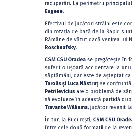
recuperări. La perimetru principalul
Eugene
.
Efectivul de jucători străini este 
din rotația de bază de la Rapid sun
Rămâne de văzut dacă venirea lui Ni
Roschnafsky.
CSM CSU Oradea
se pregătește în 
suferit o ușoară accidentare la unu
săptămâni, dar este de așteptat ca 
Tarolis și Luca Năstruț
se confruntă 
Petrilevicius
are o problemă de sănă
să evolueze în această partidă după
Travante Williams,
jucător revenit l
În tur, la București,
CSM CSU Orade
între cele două formații de la reve