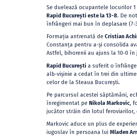
Se duelează ocupantele locurilor 1 și
Rapid București este la 13-8
. De no
înfrângeri mai bun în deplasare (7-3
Formația antrenată de
Cristian Ach
Constanța pentru a-și consolida ava
Astfel, bihorenii au ajuns la 10-0 î
Rapid București
a suferit o înfrâng
alb-vișinie a cedat în trei din ultime
celor de la Steaua București.
Pe parcursul acestei săptămâni, echi
înregimentat pe
Nikola Markovic
, f
jucător străin din lotul feroviarilo
Markovic aduce un plus de experienț
iugoslav în persoana lui
Mladen Ar