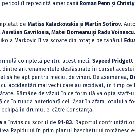
 pericol îl reprezintă americanii
Roman Penn
și
Christ
completat de
Matiss Kalackovskis
și
Martin Sotirov
. Aut
t
Aurelian Gavriloaia, Matei Dorneanu și Radu Voinescu
kola Markovic îl va scoate din rotație pe tânărul
Edu
formulă completă pentru acest meci.
Sayeed Pridgett
l dintre antrenamentele desfășurate în cursul acestei
el să fie apt pentru meciul de vineri. De asemenea,
D
cu accidentări mai vechi care au recidivat, în timp ce
tate. Rămâne de văzut în ce formulă va opta staff-ul
 ce în runda anterioară cel lăsat în afara lotului a fo
a echipă în drumul ei către Constanța.
a
a învins cu scorul de
91-83
. Raportul confruntărilor
nirea Rapidului în prim planul baschetului românesc e