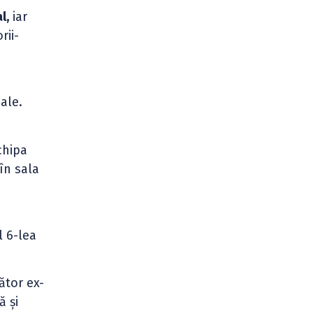
l,
iar
rii-
ale.
chipa
 în sala
l 6-lea
ător ex-
ă și