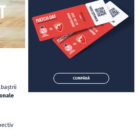
t
baștrii
ionale
ectiv