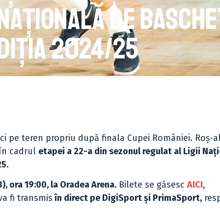
a Națională de basche
diția 2024/25
i pe teren propriu după finala Cupei României. Roș-al
în cadrul
etapei a 22-a din sezonul regulat al Ligii Naț
25.
3), ora 19:00, la Oradea Arena.
Bilete se găsesc
AICI
,
va fi transmis
în direct pe DigiSport și PrimaSport,
resp