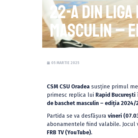
22-a din Lig
masculin – e
05 MARTIE 2025
CSM CSU Oradea
susține primul mec
primesc replica lui
Rapid București
de baschet masculin – ediția 2024/
Partida se va desfășura
vineri (07.0
abonamentele fiind valabile. Jocul 
FRB TV (YouTube).