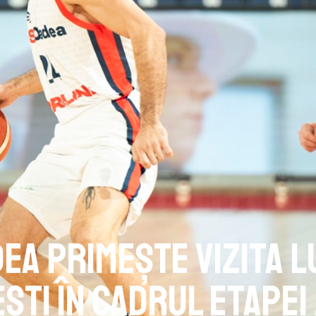
ea primește vizita l
ști în cadrul etapei