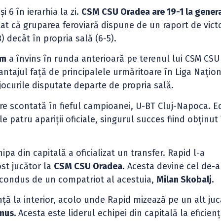
 6 în ierarhia la zi.
CSM CSU Oradea are 19-1 la genera
tat că gruparea feroviară dispune de un raport de victo
) decât în propria sală (6-5).
im
a învins în runda anterioară pe terenul lui CSM CSU
ntajul față de principalele urmăritoare în Liga Națion
n jocurile disputate departe de propria sală.
ere scontată în fieful campioanei, U-BT Cluj-Napoca. E
le patru apariții oficiale, singurul succes fiind obținut
pa din capitală a oficializat un transfer. Rapid l-a
ost jucător la
CSM CSU Oradea
. Acesta devine cel de-a
r, condus de un compatriot al acestuia,
Milan Skobalj.
ă la interior, acolo unde Rapid mizează pe un alt juc
mus.
Acesta este liderul echipei din capitală la eficienț