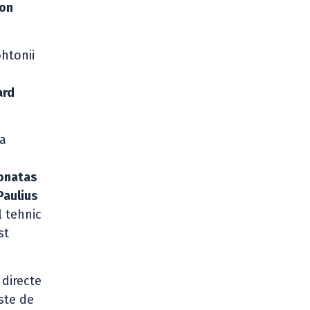
yon
ohtonii
.
ard
a
onatas
Paulius
 tehnic
st
 directe
ste de