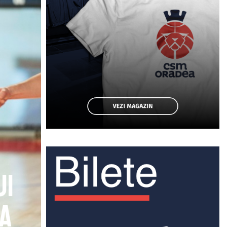
ui
 a