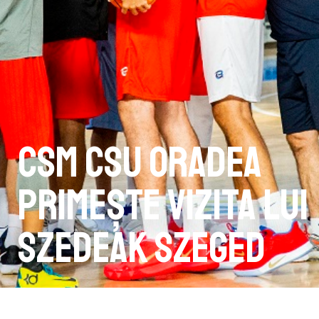
CSM CSU Oradea
primește vizita lui
Szedeak Szeged