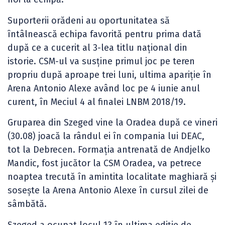
Suporterii orădeni au oportunitatea să
întâlnească echipa favorită pentru prima dată
după ce a cucerit al 3-lea titlu național din
istorie. CSM-ul va susține primul joc pe teren
propriu după aproape trei luni, ultima apariție în
Arena Antonio Alexe având loc pe 4 iunie anul
curent, în Meciul 4 al finalei LNBM 2018/19.
Gruparea din Szeged vine la Oradea după ce vineri
(30.08) joacă la rândul ei în compania lui DEAC,
tot la Debrecen. Formația antrenată de Andjelko
Mandic, fost jucător la CSM Oradea, va petrece
noaptea trecută în amintita localitate maghiară și
sosește la Arena Antonio Alexe în cursul zilei de
sâmbătă.
Szeged a ocupat locul 13 în ultima ediție de