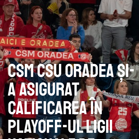
CSM CSU Oradea și-
a asigurat
calificarea în
playoff-ul Ligii