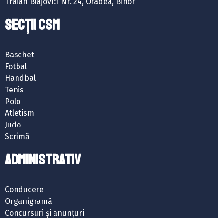
Traian Blajovici Nr. 24, Oradea, Bihor
SECȚII CSM
Baschet
Fotbal
Handbal
Tenis
Polo
Atletism
Judo
Scrimă
ADMINISTRATIV
Conducere
Organigramă
Concursuri și anunțuri