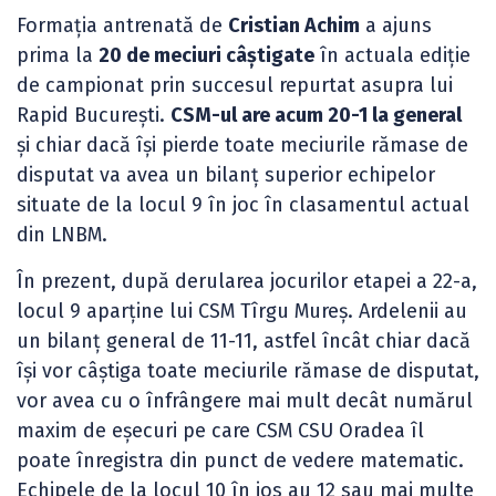
Formația antrenată de
Cristian Achim
a ajuns
prima la
20 de meciuri câștigate
în actuala ediție
de campionat prin succesul repurtat asupra lui
Rapid București.
CSM-ul are acum 20-1 la general
și chiar dacă își pierde toate meciurile rămase de
disputat va avea un bilanț superior echipelor
situate de la locul 9 în joc în clasamentul actual
din LNBM.
În prezent, după derularea jocurilor etapei a 22-a,
locul 9 aparține lui CSM Tîrgu Mureș. Ardelenii au
un bilanț general de 11-11, astfel încât chiar dacă
își vor câștiga toate meciurile rămase de disputat,
vor avea cu o înfrângere mai mult decât numărul
maxim de eșecuri pe care CSM CSU Oradea îl
poate înregistra din punct de vedere matematic.
Echipele de la locul 10 în jos au 12 sau mai multe