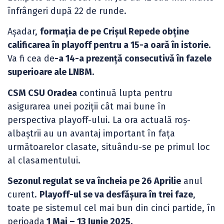
înfrângeri după 22 de runde.
Așadar,
formația de pe Crișul Repede obține
calificarea în playoff pentru a 15-a oară în istorie.
Va fi cea de
-a 14-a prezență consecutivă în fazele
superioare ale LNBM.
CSM CSU Oradea
continuă lupta pentru
asigurarea unei poziții cât mai bune în
perspectiva playoff-ului. La ora actuală roș-
albaștrii au un avantaj important în fața
următoarelor clasate, situându-se pe primul loc
al clasamentului.
Sezonul regulat se va încheia pe 26 Aprilie
anul
curent.
Playoff-ul se va desfășura în trei faze
,
toate pe sistemul cel mai bun din cinci partide, în
perioada
1 Mai – 13 Iunie 2025.