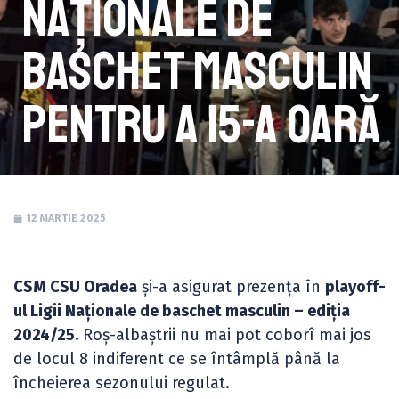
Naționale de
baschet masculin
pentru a 15-a oară
12 MARTIE 2025
CSM CSU Oradea
și-a asigurat prezența în
playoff-
ul Ligii Naționale de baschet masculin – ediția
2024/25.
Roș-albaștrii nu mai pot coborî mai jos
de locul 8 indiferent ce se întâmplă până la
încheierea sezonului regulat.