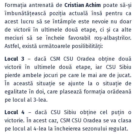
Formația antrenată de
Cristian Achim
poate să-și
îmbunătățească poziția actuală însă pentru ca
acest lucru să se întâmple este nevoie nu doar
de victorii în ultimele două etape, ci și ca alte
meciuri să se încheie favorabil roș-albaștrilor.
Astfel, există următoarele posilibilități:
Locul 3
– dacă CSM CSU Oradea obține două
victorii în ultimele două etape, iar CSU Sibiu
pierde ambele jocuri pe care le mai are de jucat.
În această situație se ajunte la o situație de
egalitate în doi, care plasează formația orădeană
pe locul al 3-lea.
Locul 4
– dacă CSU Sibiu obține cel puțin o
victorie. În acest caz, CSM CSU Oradea se va clasa
pe locul al 4-lea la încheierea sezonului regulat.