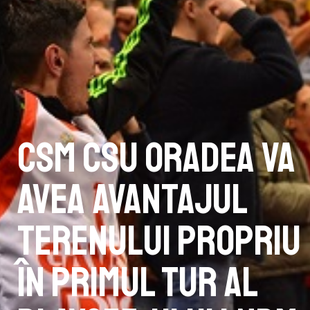
CSM CSU Oradea va
avea avantajul
terenului propriu
în primul tur al