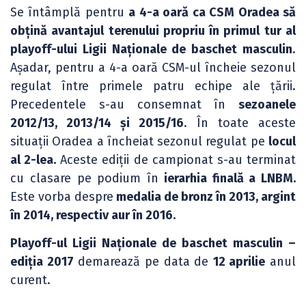
Se întâmplă pentru
a 4-a oară ca CSM Oradea să
obțină avantajul terenului propriu în primul tur al
playoff-ului Ligii Naționale de baschet masculin
.
Așadar, pentru a 4-a oară CSM-ul încheie sezonul
regulat între primele patru echipe ale țării.
Precedentele s-au consemnat în
sezoanele
2012/13, 2013/14 și 2015/16
. În toate aceste
situații Oradea a încheiat sezonul regulat pe
locul
al 2-lea.
Aceste ediții de campionat s-au terminat
cu clasare pe podium în
ierarhia finală a LNBM.
Este vorba despre
medalia de bronz în 2013, argint
în 2014, respectiv aur în 2016.
Playoff-ul Ligii Naționale de baschet masculin –
ediția 2017
demarează pe data de
12 aprilie
anul
curent.