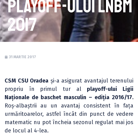
playoff-ului LNBM
2017
31 MARTIE 2017
CSM CSU Oradea
și-a asigurat avantajul terenului
propriu în primul tur al
playoff-ului Ligii
Naționale de baschet masculin – ediția 2016/17.
Roș-albaștrii au un avantaj consistent în fața
urmăritoarelor, astfel încât din punct de vedere
matematic nu pot încheia sezonul regulat mai jos
de locul al 4-lea.