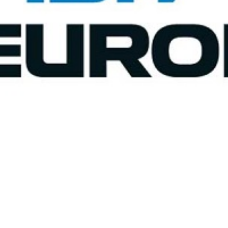
CSM CSU Oradea va
juca în primul tur
preliminar al FIBA
Europe Cup 2017/18