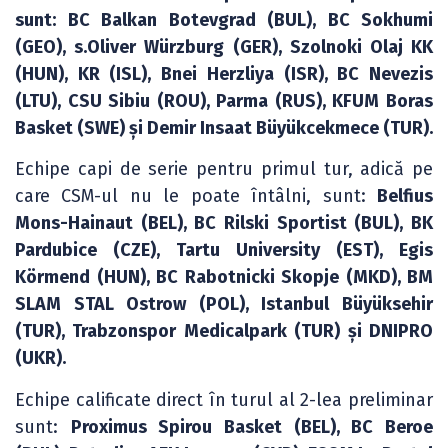
sunt: BC Balkan Botevgrad (BUL), BC Sokhumi
(GEO), s.Oliver Würzburg (GER), Szolnoki Olaj KK
(HUN), KR (ISL), Bnei Herzliya (ISR), BC Nevezis
(LTU), CSU Sibiu (ROU), Parma (RUS), KFUM Boras
Basket (SWE) și Demir Insaat Büyükcekmece (TUR).
Echipe capi de serie pentru primul tur, adică pe
care CSM-ul nu le poate întâlni, sunt:
Belfius
Mons-Hainaut (BEL), BC Rilski Sportist (BUL), BK
Pardubice (CZE), Tartu University (EST), Egis
Körmend (HUN), BC Rabotnicki Skopje (MKD), BM
SLAM STAL Ostrow (POL), Istanbul Büyüksehir
(TUR), Trabzonspor Medicalpark (TUR) și DNIPRO
(UKR).
Echipe calificate direct în turul al 2-lea preliminar
sunt:
Proximus Spirou Basket (BEL), BC Beroe