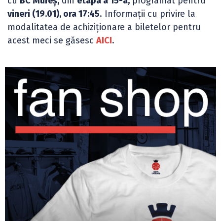
cu
BC Mureș,
din
etapa a 15-a,
programat pentru
vineri (19.01), ora 17:45
. Informații cu privire la
modalitatea de achiziționare a biletelor pentru
acest meci se găsesc
AICI
.