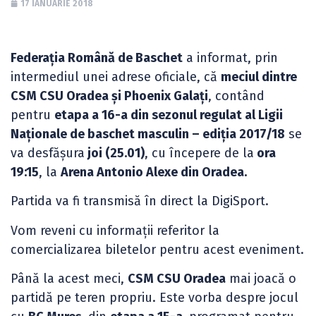
17 IANUARIE 2018
Federația Română de Baschet
a informat, prin
intermediul unei adrese oficiale, că
meciul dintre
CSM CSU Oradea și Phoenix Galați
, contând
pentru
etapa a 16-a din sezonul regulat al Ligii
Naționale de baschet masculin – ediția 2017/18
se
va desfășura
joi (25.01)
, cu începere de la
ora
19:15
, la
Arena Antonio Alexe din Oradea.
Partida va fi transmisă în direct la DigiSport.
Vom reveni cu informații referitor la
comercializarea biletelor pentru acest eveniment.
Până la acest meci,
CSM CSU Oradea
mai joacă o
partidă pe teren propriu. Este vorba despre jocul