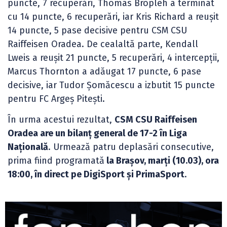
puncte, 7 recuperări, Thomas Bropleh a terminat
cu 14 puncte, 6 recuperări, iar Kris Richard a reușit
14 puncte, 5 pase decisive pentru CSM CSU
Raiffeisen Oradea. De cealaltă parte, Kendall
Lweis a reușit 21 puncte, 5 recuperări, 4 intercepții,
Marcus Thornton a adăugat 17 puncte, 6 pase
decisive, iar Tudor Șomăcescu a izbutit 15 puncte
pentru FC Argeș Pitești.
În urma acestui rezultat,
CSM CSU Raiffeisen
Oradea are un bilanț general de 17-2 în Liga
Națională
. Urmează patru deplasări consecutive,
prima fiind programată
la Brașov, marți (10.03), ora
18:00, în direct pe DigiSport și PrimaSport
.