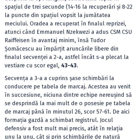
spațiul de trei secunde (14-16 la recuperări și 8-22
la puncte din spațiul vopsit la jumătatea
meciului. Oradea a recuperat în finalul reprizei,
atunci când Emmanuel Nzekwezi a adus CSM CSU
Raiffeisen în avantaj minim, însă Tudor
Șomăcescu au împărțit aruncările libere din
finalul secvenței a 2-a, astfel încât s-a plecat la
vestiare cu scor egal,
43-43
.
Secvența a 3-a a cuprins șase schimbări la
conducere pe tabela de marcaj. Acestea au venit
în succesiune, niciuna dintre echipe nereușind să
se desprindă la mai mult de o posesie pe tabela
de marcaj până în minutul 26, scor 57-61. De aici
formația gazdă a schimbat registrul. Jocul
defensiv a fost mult mai precis, atât în relația
unu la unu, cât și prin schimbările de natură