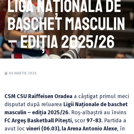
Liga Națională de
baschet masculin
– ediția 2025/26
06 MARTIE 2026
CSM CSU Raiffeisen Oradea
a câștigat primul meci
disputat după reluarea
Ligii Naționale de baschet
masculin – ediția 2025/26.
Roș-albaștrii au învins
FC Argeș Basketball Pitești,
scor
97-83.
Partida a
avut loc
vineri (06.03), la Arena Antonio Alexe
, în