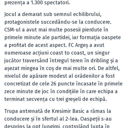
prezența a 1.300 spectatori.
Jocul a demarat sub semnul echilibrului,
protagonistele succedându-se la conducere.
CSM-ul a avut mai multe posesii pierdute în
primele minute ale partidei, iar formația oaspete
a profitat de acest aspect. FC Argeș a avut
numeroase acțiuni coast to coast, un singur
jucător traversând întregul teren în dribling și a
așezat mingea în coș de mai multe ori. De altfel,
nivelul de apărare modest al orădenilor a fost
concretizat de cele 26 puncte încasate în primele
zece minute de joc în condițiile în care echipa a
terminat secvența cu trei greșeli de echipă.
Trupa antrenată de Kresimir Basic a rămas la
conducere și în sfertul al 2-lea. Oaspeții s-au
desprins la opt lungimi, controlând lupta în