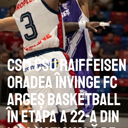
CSM CSU Raiffeisen
Oradea învinge FC
Argeș Basketball
în etapa a 22-a din