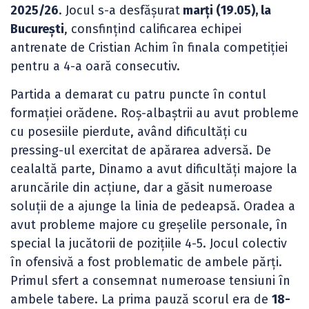
2025/26
. Jocul s-a desfășurat
marți (19.05), la
București
, consfințind calificarea echipei
antrenate de Cristian Achim în finala competiției
pentru a 4-a oară consecutiv.
Partida a demarat cu patru puncte în contul
formației orădene. Roș-albaștrii au avut probleme
cu posesiile pierdute, având dificultăți cu
pressing-ul exercitat de apărarea adversă. De
cealaltă parte, Dinamo a avut dificultăți majore la
aruncările din acțiune, dar a găsit numeroase
soluții de a ajunge la linia de pedeapsă. Oradea a
avut probleme majore cu greșelile personale, în
special la jucătorii de pozițiile 4-5. Jocul colectiv
în ofensivă a fost problematic de ambele părți.
Primul sfert a consemnat numeroase tensiuni în
ambele tabere. La prima pauză scorul era de
18-