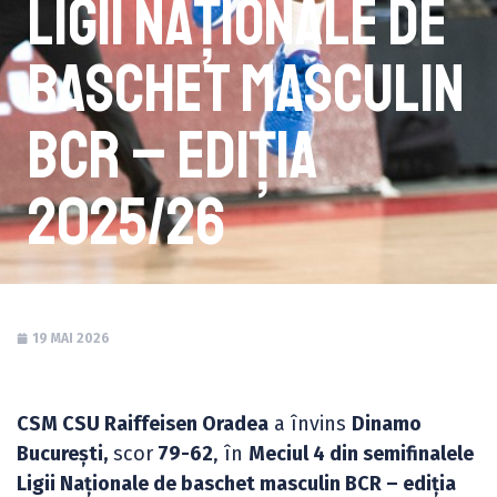
Ligii Naționale de
baschet masculin
BCR – ediția
2025/26
19 MAI 2026
CSM CSU Raiffeisen Oradea
a învins
Dinamo
București,
scor
79-62
, în
Meciul 4 din semifinalele
Ligii Naționale de baschet masculin BCR – ediția