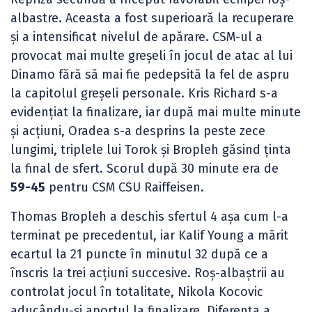
albastre. Aceasta a fost superioară la recuperare
și a intensificat nivelul de apărare. CSM-ul a
provocat mai multe greșeli în jocul de atac al lui
Dinamo fără să mai fie pedepsită la fel de aspru
la capitolul greșeli personale. Kris Richard s-a
evidențiat la finalizare, iar după mai multe minute
și acțiuni, Oradea s-a desprins la peste zece
lungimi, triplele lui Torok și Bropleh găsind ținta
la final de sfert. Scorul după 30 minute era de
59-45
pentru CSM CSU Raiffeisen.
Thomas Bropleh a deschis sfertul 4 așa cum l-a
terminat pe precedentul, iar Kalif Young a mărit
ecartul la 21 puncte în minutul 32 după ce a
înscris la trei acțiuni succesive. Roș-albaștrii au
controlat jocul în totalitate, Nikola Kocovic
aducându-și aportul la finalizare. Diferența a