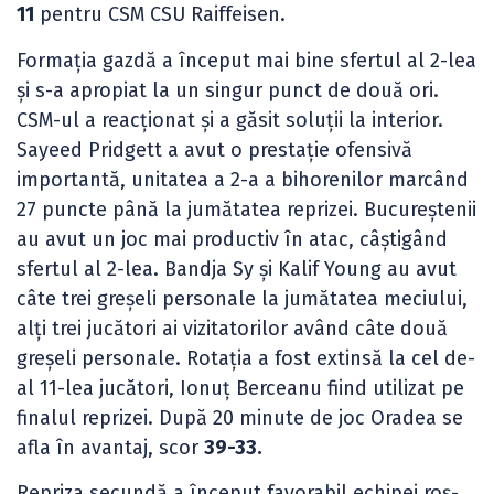
11
pentru CSM CSU Raiffeisen.
Formația gazdă a început mai bine sfertul al 2-lea
și s-a apropiat la un singur punct de două ori.
CSM-ul a reacționat și a găsit soluții la interior.
Sayeed Pridgett a avut o prestație ofensivă
importantă, unitatea a 2-a a bihorenilor marcând
27 puncte până la jumătatea reprizei. Bucureștenii
au avut un joc mai productiv în atac, câștigând
sfertul al 2-lea. Bandja Sy și Kalif Young au avut
câte trei greșeli personale la jumătatea meciului,
alți trei jucători ai vizitatorilor având câte două
greșeli personale. Rotația a fost extinsă la cel de-
al 11-lea jucători, Ionuț Berceanu fiind utilizat pe
finalul reprizei. După 20 minute de joc Oradea se
afla în avantaj, scor
39-33.
Repriza secundă a început favorabil echipei roș-