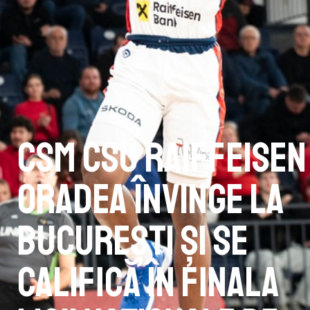
CSM CSU Raiffeisen
Oradea învinge la
București și se
califică în finala