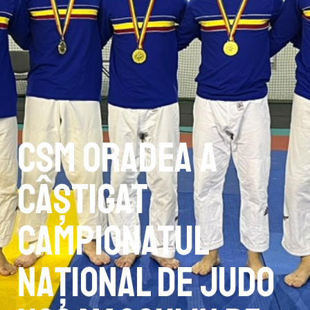
CSM Oradea a
câștigat
Campionatul
Național de Judo