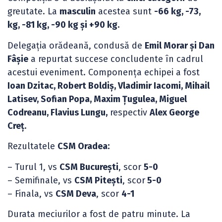
greutate. La
masculin
acestea sunt
-66 kg, -73,
kg, -81 kg, -90 kg și +90 kg.
Delegația orădeană, condusă de
Emil Morar și Dan
Fâșie
a repurtat succese concludente în cadrul
acestui eveniment. Componența echipei a fost
Ioan Dzitac, Robert Boldiș, Vladimir Iacomi, Mihail
Latisev, Sofian Popa, Maxim Țugulea, Miguel
Codreanu, Flavius Lungu,
respectiv
Alex George
Creț.
Rezultatele
CSM Oradea:
– Turul 1, vs
CSM București
, scor
5-0
– Semifinale, vs
CSM Pitești
, scor
5-0
– Finala, vs
CSM Deva
, scor
4-1
Durata meciurilor a fost de patru minute. La