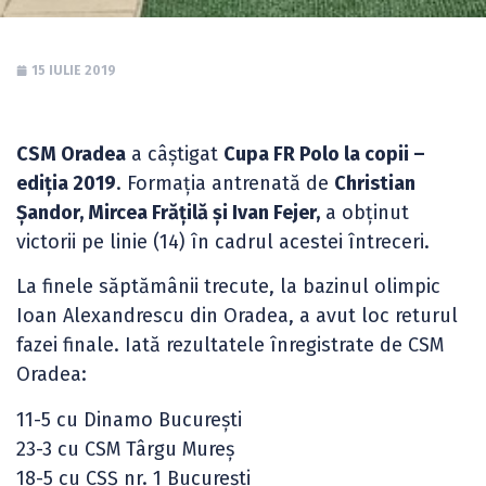
15 IULIE 2019
CSM Oradea
a câștigat
Cupa FR Polo la copii –
ediția 2019
. Formația antrenată de
Christian
Șandor, Mircea Frățilă și Ivan Fejer,
a obținut
victorii pe linie (14) în cadrul acestei întreceri.
La finele săptămânii trecute, la bazinul olimpic
Ioan Alexandrescu din Oradea, a avut loc returul
fazei finale. Iată rezultatele înregistrate de CSM
Oradea:
11-5 cu Dinamo București
23-3 cu CSM Târgu Mureș
18-5 cu CSȘ nr. 1 București