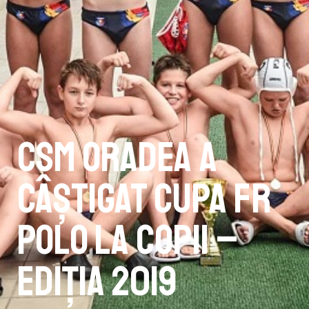
CSM Oradea a
câștigat Cupa FR
Polo la copii –
ediția 2019