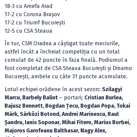
18-3 cu Amefa Arad
17-2 cu Corona Brașov
17-2 cu Triumf București
12-5 cu CSA Steaua
În tur, CSM Oradea a câștigat toate meciurile,
astfel încât a încheiat competiția cu un total
cumulat de 42 puncte în faza finală. Podiumul a
fost completat de CSA Steaua București și Dinamo
București, ambele cu câte 31 puncte acumulate.
Lotul echipei orădene în acest sezon:
Szilagyi
Marcu, Barbely Balint
– portari;
Cristian Burlea,
Bajusz Bennett, Bogdan Țecu, Bogdan Popa, Tokai
Márk, Sárközi Botond, Andrei Marinescu, Raul
Şandru, Ianis Soponar, Mihai Fitero, Marius Borbei,
Majoros Garofeanu Balthasar, Nagy Alex,