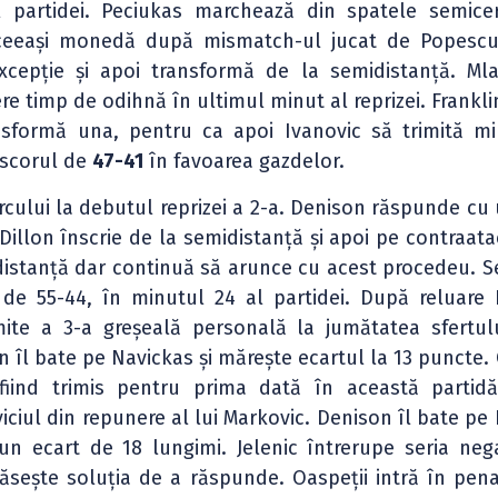
partidei. Peciukas marchează din spatele semicer
ceeași monedă după mismatch-ul jucat de Popescu.
excepție și apoi transformă de la semidistanță. Ml
re timp de odihnă în ultimul minut al reprizei. Frankli
ansformă una, pentru ca apoi Ivanovic să trimită m
 scorul de
47-41
în favoarea gazdelor.
rcului la debutul reprizei a 2-a. Denison răspunde cu
Dillon înscrie de la semidistanță și apoi pe contraata
distanță dar continuă să arunce cu acest procedeu. S
 de 55-44, în minutul 24 al partidei. După reluare 
ite a 3-a greșeală personală la jumătatea sfertulu
n îl bate pe Navickas și mărește ecartul la 13 puncte.
 fiind trimis pentru prima dată în această partidă
ciul din repunere al lui Markovic. Denison îl bate pe 
n ecart de 18 lungimi. Jelenic întrerupe seria neg
ăsește soluția de a răspunde. Oaspeții intră în penal