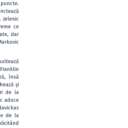
 puncte.
unctează
 Jelenic
vreme ce
ate, dar
Markovic
aultează
Franklin
ză, însă
hează și
ri de la
ic aduce
avickas
de de la
licitând