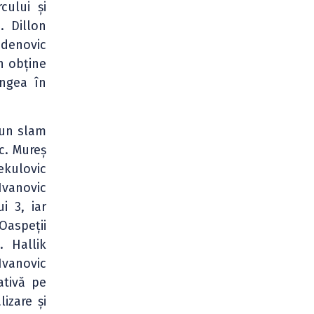
cului și
 Dillon
adenovic
n obține
ingea în
 un slam
c. Mureș
ekulovic
Ivanovic
i 3, iar
 Oaspeții
. Hallik
Ivanovic
ativă pe
izare și