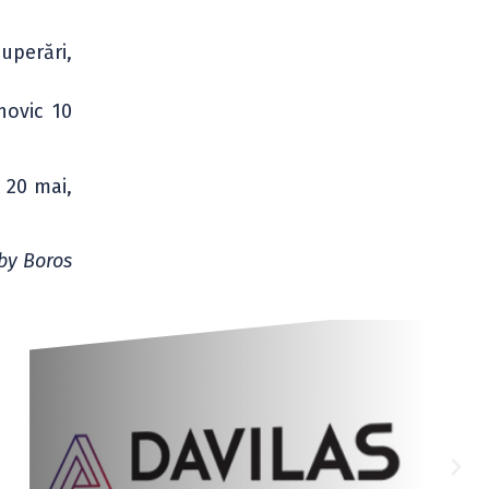
uperări,
novic 10
e 20 mai,
by Boros