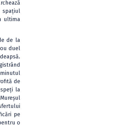
archează
 spațiul
n ultima
de de la
nou duel
edeapsă.
gistrând
 minutul
rofită de
speți la
 Mureșul
fertului
icări pe
 pentru o