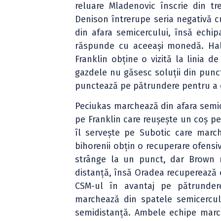
reluare Mladenovic înscrie din tr
Denison întrerupe seria negativă 
din afara semicercului, însă echip
răspunde cu aceeași monedă. Hall
Franklin obține o vizită la linia d
gazdele nu găsesc soluții din punct
punctează pe pătrundere pentru a 
Peciukas marchează din afara semice
pe Franklin care reușește un coș p
îl servește pe Subotic care march
bihorenii obțin o recuperare ofensi
strânge la un punct, dar Brown 
distanță, însă Oradea recuperează o
CSM-ul în avantaj pe pătrundere
marchează din spatele semicercul
semidistanță. Ambele echipe march