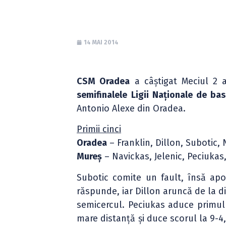
14 MAI 2014
CSM Oradea
a câștigat Meciul 2 
semifinalele
Ligii Naționale de ba
Antonio Alexe din Oradea.
Primii cinci
Oradea
– Franklin, Dillon, Subotic,
Mureș
– Navickas, Jelenic, Peciukas
Subotic comite un fault, însă apo
răspunde, iar Dillon aruncă de la d
semicercul. Peciukas aduce primul 
mare distanță și duce scorul la 9-4