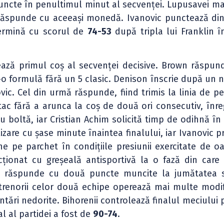
puncte în penultimul minut al secvenței. Lupusavei m
n răspunde cu aceeași monedă. Ivanovic punctează din
 termină cu scorul de
74-53
după tripla lui Franklin î
ează primul coș al secvenței decisive. Brown răspun
-o formulă fără un 5 clasic. Denison înscrie după un 
ovic. Cel din urmă răspunde, fiind trimis la linia de p
ac fără a arunca la coș de două ori consecutiv, înre
cu boltă, iar Cristian Achim solicită timp de odihnă în
izare cu șase minute înaintea finalului, iar Ivanovic p
ne pe parchet în condițiile presiunii exercitate de oa
ționat cu greșeală antisportivă la o fază din care
n răspunde cu două puncte muncite la jumătatea s
trenorii celor două echipe operează mai multe modif
entări nedorite. Bihorenii controlează finalul meciului
al al partidei a fost de
90-74
.