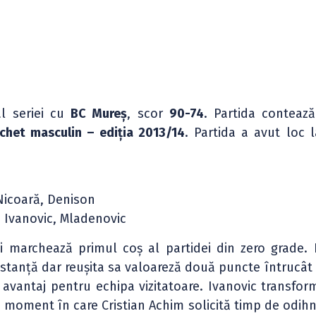
al seriei cu
BC Mureș
, scor
90-74
. Partida conteaz
schet masculin – ediția 2013/14
. Partida a avut loc 
 Nicoară, Denison
, Ivanovic, Mladenovic
i marchează primul coș al partidei din zero grade. 
istanță dar reușita sa valoareză două puncte întrucât 
avantaj pentru echipa vizitatoare. Ivanovic transfor
, moment în care Cristian Achim solicită timp de odih