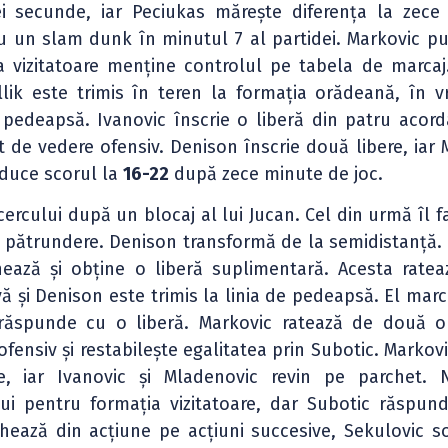
ei secunde, iar Peciukas mărește diferența la zece
cu un slam dunk în minutul 7 al partidei. Markovic p
a vizitatoare menține controlul pe tabela de marcaj.
ik este trimis în teren la formația orădeană, în 
e pedeapsă. Ivanovic înscrie o liberă din patru acord
 de vedere ofensiv. Denison înscrie două libere, iar 
duce scorul la
16-22
după zece minute de joc.
rcului după un blocaj al lui Jucan. Cel din urmă îl f
e pătrundere. Denison transformă de la semidistanță. 
ează și obține o liberă suplimentară. Acesta ratea
vă și Denison este trimis la linia de pedeapsă. El marc
răspunde cu o liberă. Markovic ratează de două o
fensiv și restabilește egalitatea prin Subotic. Markov
, iar Ivanovic și Mladenovic revin pe parchet. N
ui pentru formația vizitatoare, dar Subotic răspun
ează din acțiune pe acțiuni succesive, Sekulovic so