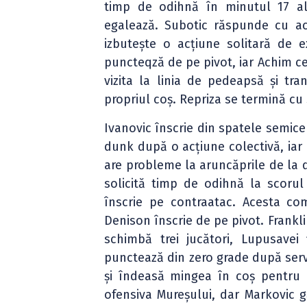
timp de odihnă în minutul 17 al 
egalează. Subotic răspunde cu a
izbutește o acțiune solitară de 
puncteqză de pe pivot, iar Achim ce
vizita la linia de pedeapsă și tr
propriul coș. Repriza se termină cu
Ivanovic înscrie din spatele semice
dunk după o acțiune colectivă, iar 
are probleme la aruncăprile de la 
solicită timp de odihnă la scorul
înscrie pe contraatac. Acesta com
Denison înscrie de pe pivot. Frankli
schimbă trei jucători, Lupusavei
punctează din zero grade după servi
și îndeasă mingea în coș pentru u
ofensiva Mureșului, dar Markovic g