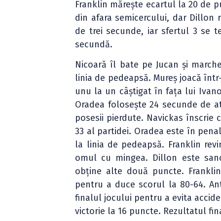
Franklin mărește ecartul la 20 de 
din afara semicercului, dar Dillo
de trei secunde, iar sfertul 3 se
secundă.
Nicoară îl bate pe Jucan și march
linia de pedeapsă. Mureș joacă într
unu la un câștigat în fața lui Ivan
Oradea folosește 24 secunde de at
posesii pierdute. Navickas înscrie 
33 al partidei. Oradea este în penal
la linia de pedeapsă. Franklin revi
omul cu mingea. Dillon este sanc
obține alte două puncte. Frankli
pentru a duce scorul la 80-64. An
finalul jocului pentru a evita accid
victorie la 16 puncte. Rezultatul fin