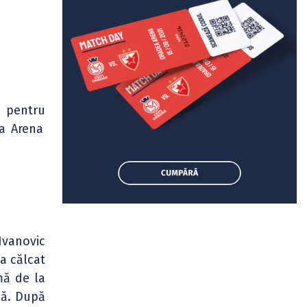
ă pentru
la Arena
Ivanovic
a călcat
mă de la
nă. După