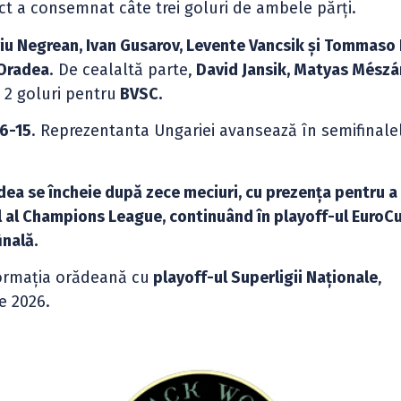
ct a consemnat câte trei goluri de ambele părți.
iu Negrean, Ivan Gusarov, Levente Vancsik și Tommaso 
Oradea
. De cealaltă parte,
David Jansik, Matyas Mészár
 2 goluri pentru
BVSC.
6-15
. Reprezentanta Ungariei avansează în semifinale
ea se încheie după zece meciuri, cu prezența pentru a
l al Champions League, continuând în playoff-ul EuroC
inală.
ormația orădeană cu
playoff-ul Superligii Naționale
,
e 2026.