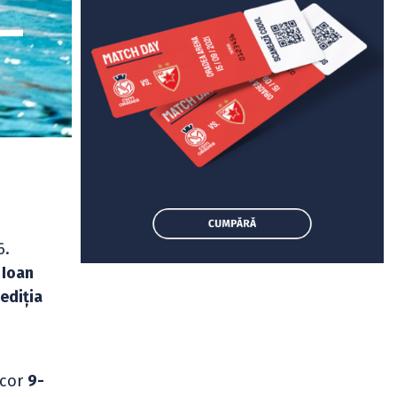
 –
6.
 Ioan
 ediția
scor
9-