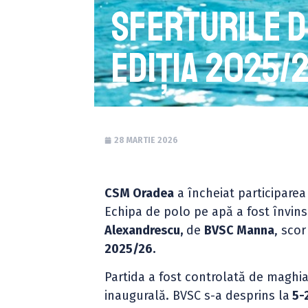
sferturile d
ediția 2025/
28 MARTIE 2026
CSM Oradea
a încheiat participare
Echipa de polo pe apă a fost învinsă
Alexandrescu,
de
BVSC Manna
, scor
2025/26.
Partida a fost controlată de maghia
inaugurală. BVSC s-a desprins la
5-2