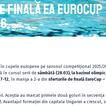
e finală EA EuroCup
26
a în cupele europene pe sezonul competițional 2025/2
 în cursul serii de
sâmbătă (28.03), la bazinul olimpic
7-12
, în manșa a 2-a din
sferturile de finală EuroCup –
ri. Aceștia au marcat primele două goluri în secvența
.
Avantajul formației din capitala Ungariei a crescut, 