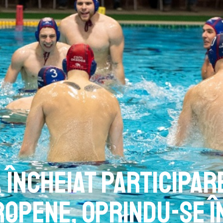
 încheiat participar
ropene, oprindu-se î