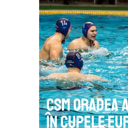
CSM Oradea a
în cupele eu