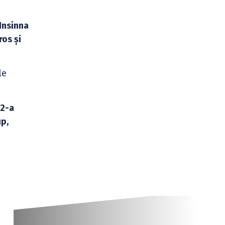
Insinna
os și
le
 2-a
up,