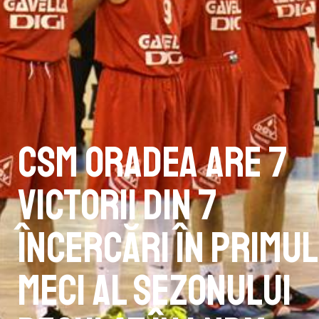
CSM Oradea are 7
victorii din 7
încercări în primul
meci al sezonului