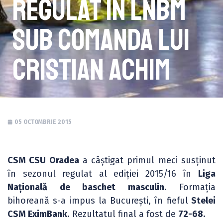
regulat în LNBM
sub comanda lui
Cristian Achim
05 OCTOMBRIE 2015
CSM CSU Oradea
a câștigat primul meci susținut
în sezonul regulat al ediției 2015/16 în
Liga
Națională de baschet masculin
. Formația
bihoreană s-a impus la București, în fieful
Stelei
CSM EximBank
. Rezultatul final a fost de
72-68.