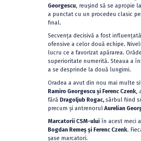
Georgescu
, reușind să se apropie 
a punctat cu un procedeu clasic pe
final.
Secvența decisivă a fost influențat
ofensive a celor două echipe. Nivel
lucru ce a favorizat apărarea. Orăden
superioritate numerită. Steaua a în
a se desprinde la două lungimi.
Oradea a avut din nou mai multe sit
Ramiro Georgescu și Ferenc Czenk
,
fără
Dragoljub Rogac,
sârbul fiind 
precum și antrenorul
Aurelian Geor
Marcatorii CSM-ului
în acest meci 
Bogdan Remeș și Ferenc Czenk
. Fie
șase marcatori.