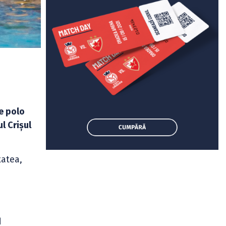
de polo
l Crișul
tatea,
d