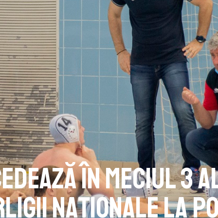
edează în Meciul 3 a
ligii Naționale la p