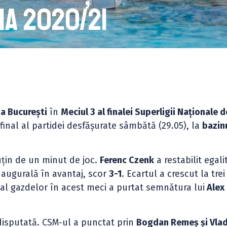
ia 2020/21
a București
în
Meciul 3 al finalei Superligii Naționale 
final al partidei desfășurate sâmbătă (29.05), la
bazinu
țin de un minut de joc.
Ferenc Czenk
a restabilit egali
inaugurală în avantaj, scor
3-1
. Ecartul a crescut la trei
 al gazdelor în acest meci a purtat semnătura lui
Alex
disputată. CSM-ul a punctat prin
Bogdan Remeș și Vla