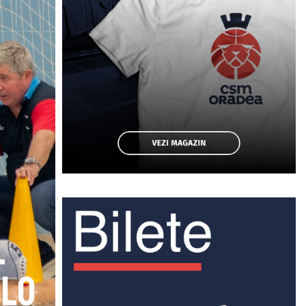
l
olo