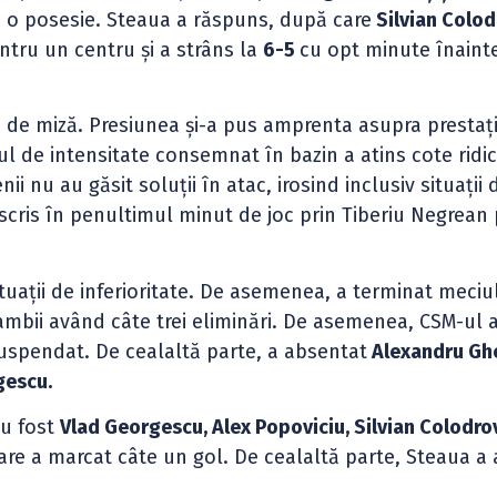
la o posesie. Steaua a răspuns, după care
Silvian Colod
ntru un centru și a strâns la
6-5
cu opt minute înaint
ă de miză. Presiunea și-a pus amprenta asupra prestați
ul de intensitate consemnat în bazin a atins cote ridic
ii nu au găsit soluții în atac, irosind inclusiv situații 
scris în penultimul minut de joc prin Tiberiu Negrean
uații de inferioritate. De asemenea, a terminat meciul
 ambii având câte trei eliminări. De asemenea, CSM-ul a
suspendat. De cealaltă parte, a absentat
Alexandru Gh
gescu.
au fost
Vlad Georgescu, Alex Popoviciu, Silvian Colodro
care a marcat câte un gol. De cealaltă parte, Steaua a