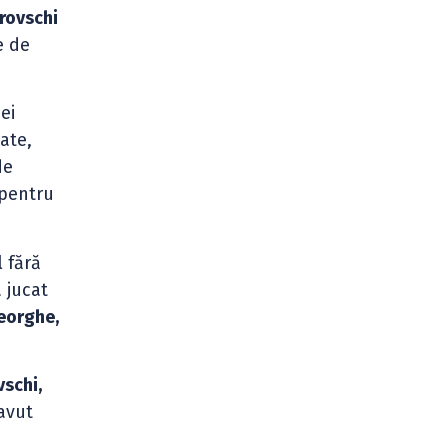
rovschi
e de
ei
ate,
de
 pentru
 fără
 jucat
eorghe,
vschi,
 avut