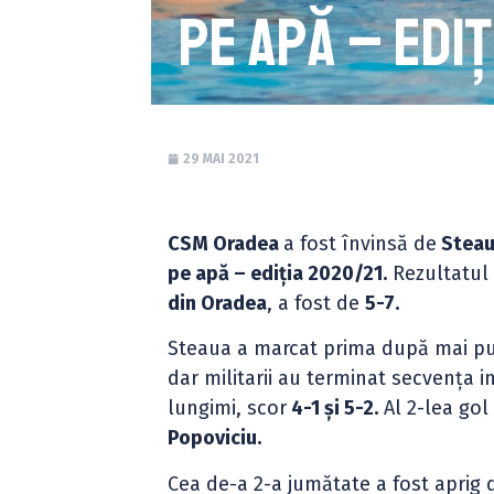
pe apă – ediț
29 MAI 2021
CSM Oradea
a fost învinsă de
Steau
pe apă – ediția 2020/21.
Rezultatul 
din Oradea
, a fost de
5-7.
Steaua a marcat prima după mai pu
dar militarii au terminat secvența 
lungimi, scor
4-1 și 5-2.
Al 2-lea gol
Popoviciu.
Cea de-a 2-a jumătate a fost aprig 