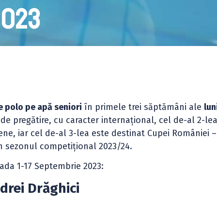
2023
e polo pe apă seniori
în primele trei săptămâni ale
lun
e pregătire, cu caracter internațional, cel de-al 2-le
e, iar cel de-al 3-lea este destinat Cupei României –
n sezonul competițional 2023/24.
ada 1-17 Septembrie 2023:
drei Drăghici