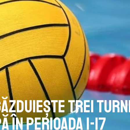
ăzduiește trei turn
ă în perioada 1-17