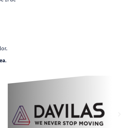
lor.
ea.