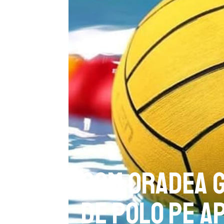
CSM Oradea g
de polo pe ap