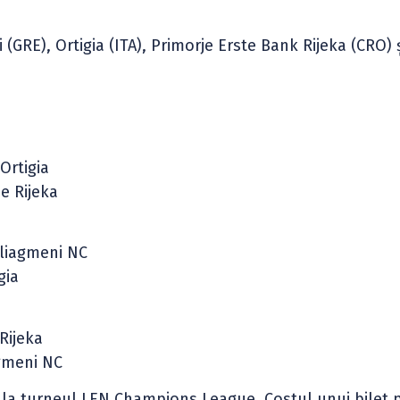
(GRE), Ortigia (ITA), Primorje Erste Bank Rijeka (CRO) 
Ortigia
e Rijeka
uliagmeni NC
gia
 Rijeka
agmeni NC
t la turneul LEN Champions League. Costul unui bilet p