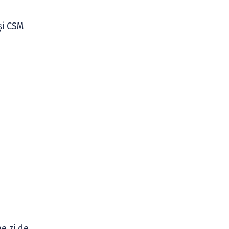
și CSM
e zi de