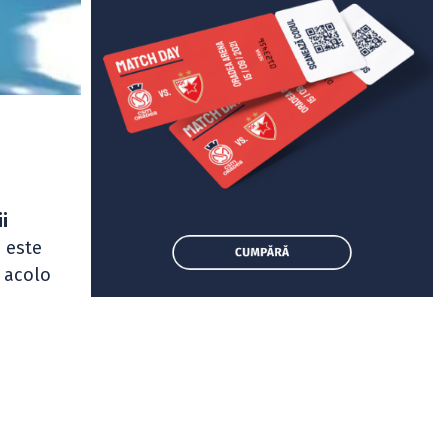
ii
a este
 acolo