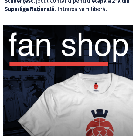
Studențesc,
jocul contând pentru
etapa a 2-a din
Superliga Națională
. Intrarea va fi liberă.