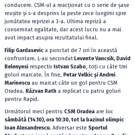
conducere. CSM-ul a reacționat cu o serie de șase
reușite și s-a desprins la peste zece lungimi spre
jumătatea reprizei a 3-a. Ultima repriză a
consemnat egalitate, dar acest lucru nu a mai
avut impact asupra rezultatului final.
Filip Gardasevic
a punctat de 7 ori în această
confruntare. L-au secondat
Levente Vancsik, David
Belenyesi
respectiv
Istvan Szabo
, toți cu câte trei
goluri marcate. În fine,
Petar Velkic și Andrei
Marinescu
au marcat câte un gol pentru CSM
Oradea.
Răzvan Rath
a replicat cu patru goluri
pentru Rapid.
Următorul meci pentru
CSM Oradea
are loc
sâmbătă (14.10), ora 10:30, tot la bazinul olimpic
Ioan Alexandrescu.
Adversar este
Sportul