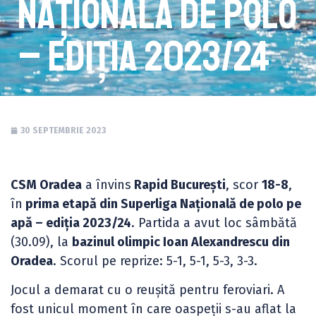
Națională de polo
– ediția 2023/24
30 SEPTEMBRIE 2023
CSM Oradea
a învins
Rapid București
, scor
18-8
,
în
prima etapă din Superliga Națională de polo pe
apă – ediția 2023/24
. Partida a avut loc sâmbătă
(30.09), la
bazinul olimpic Ioan Alexandrescu din
Oradea
. Scorul pe reprize: 5-1, 5-1, 5-3, 3-3.
Jocul a demarat cu o reușită pentru feroviari. A
fost unicul moment în care oaspeții s-au aflat la