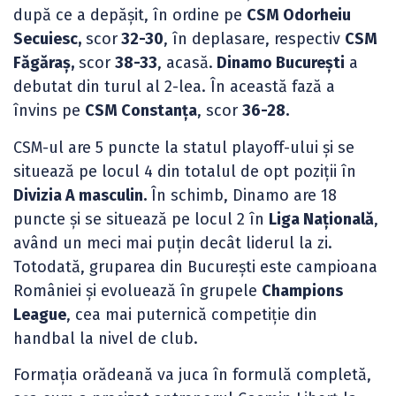
după ce a depășit, în ordine pe
CSM Odorheiu
Secuiesc,
scor
32-30
, în deplasare, respectiv
CSM
Făgăraș,
scor
38-33
, acasă.
Dinamo București
a
debutat din turul al 2-lea. În această fază a
învins pe
CSM Constanța
, scor
36-28.
CSM-ul are 5 puncte la statul playoff-ului și se
situează pe locul 4 din totalul de opt poziții în
Divizia A masculin.
În schimb, Dinamo are 18
puncte și se situează pe locul 2 în
Liga Națională
,
având un meci mai puțin decât liderul la zi.
Totodată, gruparea din București este campioana
României și evoluează în grupele
Champions
League
, cea mai puternică competiție din
handbal la nivel de club.
Formația orădeană va juca în formulă completă,