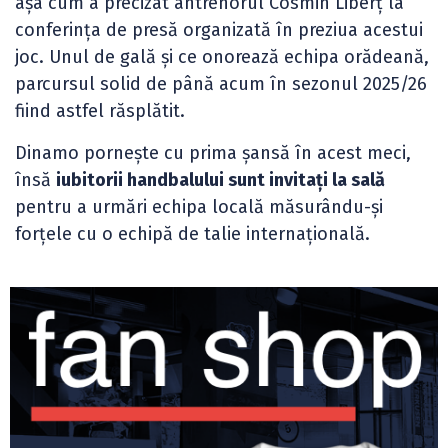
așa cum a precizat antrenorul Cosmin Liberț la
conferința de presă organizată în preziua acestui
joc. Unul de gală și ce onorează echipa orădeană,
parcursul solid de până acum în sezonul 2025/26
fiind astfel răsplătit.
Dinamo pornește cu prima șansă în acest meci,
însă
iubitorii handbalului sunt invitați la sală
pentru a urmări echipa locală măsurându-și
forțele cu o echipă de talie internațională.