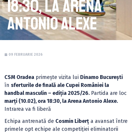
18:30, la Arena
Antonio Alexe
09 FEBRUARIE 2026
CSM Oradea
primește vizita lui
Dinamo București
în
sferturile de finală ale Cupei României la
handbal masculin – ediția 2025/26.
Partida are loc
marți (10.02), ora 18:30, la Arena Antonio Alexe.
Intrarea va fi liberă
Echipa antrenată de
Cosmin Liberț
a avansat între
primele opt echipe ale competiției eliminatorii