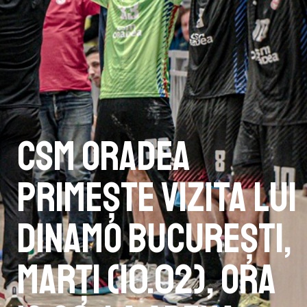
CSM Oradea
primește vizita lui
Dinamo București,
marți (10.02), ora