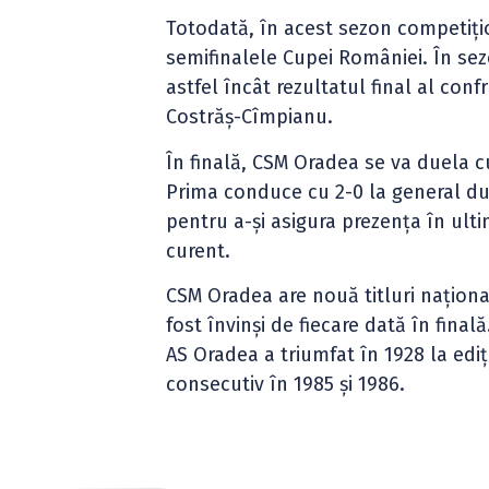
Totodată, în acest sezon competiți
semifinalele Cupei României. În sez
astfel încât rezultatul final al con
Costrăș-Cîmpianu.
În finală, CSM Oradea se va duela c
Prima conduce cu 2-0 la general dup
pentru a-și asigura prezența în ulti
curent.
CSM Oradea are nouă titluri național
fost învinși de fiecare dată în final
AS Oradea a triumfat în 1928 la ediț
consecutiv în 1985 și 1986.