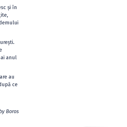
sc și în
ite,
andemului
urești.
e
mai anul
care au
 după ce
by Boros