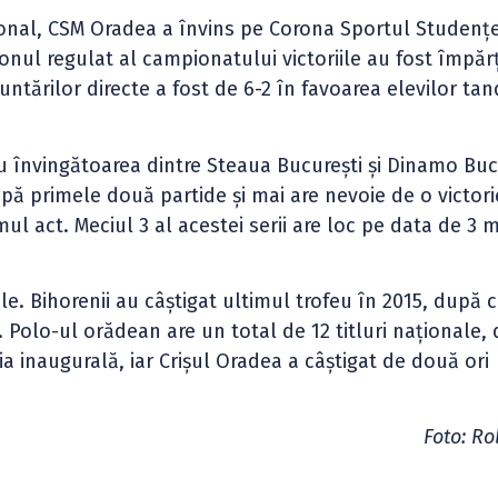
onal, CSM Oradea a învins pe Corona Sportul Studențe
onul regulat al campionatului victoriile au fost împărț
fruntărilor directe a fost de 6-2 în favoarea elevilor t
u învingătoarea dintre Steaua București și Dinamo Buc
ă primele două partide și mai are nevoie de o victori
mul act. Meciul 3 al acestei serii are loc pe data de 3 
e. Bihorenii au câștigat ultimul trofeu în 2015, după 
ă. Polo-ul orădean are un total de 12 titluri naționale,
ia inaugurală, iar Crișul Oradea a câștigat de două ori
Foto: Ro