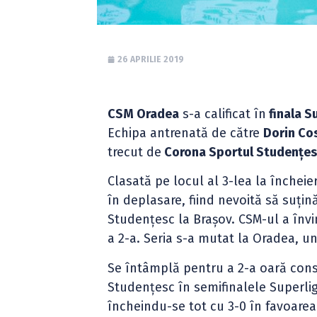
26 APRILIE 2019
CSM Oradea
s-a calificat în
finala S
Echipa antrenată de către
Dorin Cos
trecut de
Corona Sportul Studențes
Clasată pe locul al 3-lea la închei
în deplasare, fiind nevoită să suți
Studențesc la Brașov. CSM-ul a învin
a 2-a. Seria s-a mutat la Oradea, un
Se întâmplă pentru a 2-a oară con
Studențesc în semifinalele Superlig
încheindu-se tot cu 3-0 în favoarea