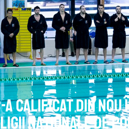
a calificat din nou 
ligii Naționale de po