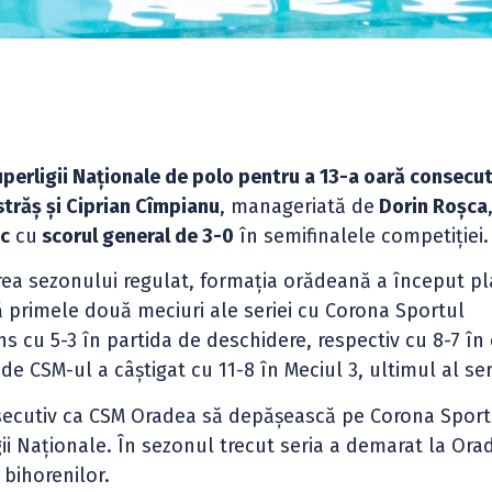
uperligii Naționale de polo pentru a 13-a oară consecut
trăș și Ciprian Cîmpianu
, manageriată de
Dorin Roșca
c
cu
scorul general de 3-0
în semifinalele competiției.
erea sezonului regulat, formația orădeană a început pl
nă primele două meciuri ale seriei cu Corona Sportul
s cu 5-3 în partida de deschidere, respectiv cu 8-7 în
de CSM-ul a câștigat cu 11-8 în Meciul 3, ultimul al ser
secutiv ca CSM Oradea să depășească pe Corona Sport
ii Naționale. În sezonul trecut seria a demarat la Ora
 bihorenilor.