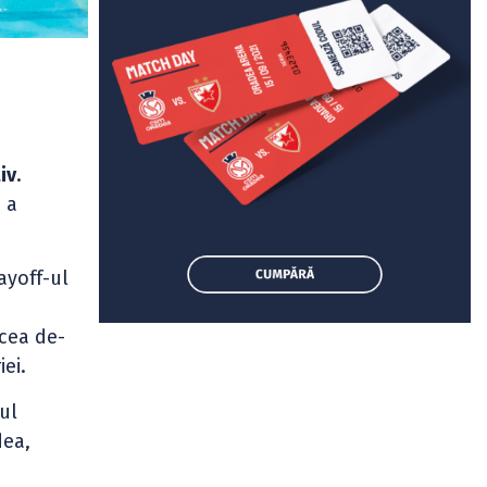
iv
.
, a
ayoff-ul
 cea de-
iei.
ul
dea,