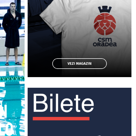
în
lo