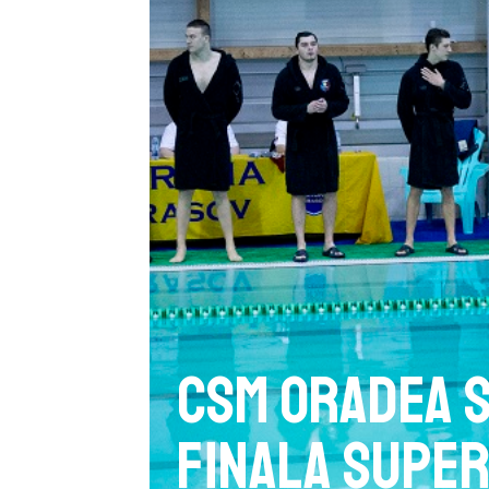
CSM Oradea s-
finala Super