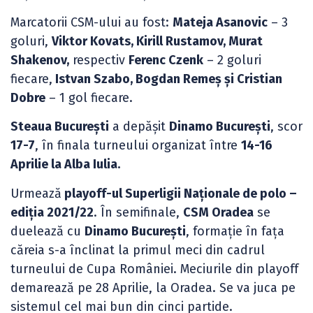
Marcatorii CSM-ului au fost:
Mateja Asanovic
– 3
goluri,
Viktor Kovats, Kirill Rustamov, Murat
Shakenov,
respectiv
Ferenc Czenk
– 2 goluri
fiecare,
Istvan Szabo, Bogdan Remeș și Cristian
Dobre
– 1 gol fiecare.
Steaua București
a depășit
Dinamo București
, scor
17-7
, în finala turneului organizat între
14-16
Aprilie la Alba Iulia.
Urmează
playoff-ul Superligii Naționale de polo –
ediția 2021/22
. În semifinale,
CSM Oradea
se
duelează cu
Dinamo București
, formație în fața
căreia s-a înclinat la primul meci din cadrul
turneului de Cupa României. Meciurile din playoff
demarează pe 28 Aprilie, la Oradea. Se va juca pe
sistemul cel mai bun din cinci partide.