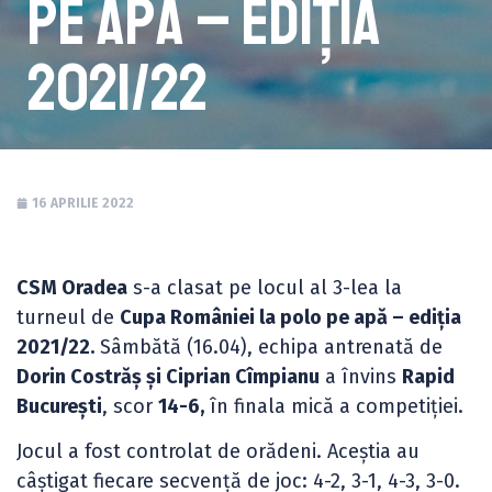
pe apă – ediția
2021/22
16 APRILIE 2022
CSM Oradea
s-a clasat pe locul al 3-lea la
turneul de
Cupa României la polo pe apă – ediția
2021/22.
Sâmbătă (16.04), echipa antrenată de
Dorin Costrăș și Ciprian Cîmpianu
a învins
Rapid
București
, scor
14-6,
în finala mică a competiției.
Jocul a fost controlat de orădeni. Aceștia au
câștigat fiecare secvență de joc: 4-2, 3-1, 4-3, 3-0.