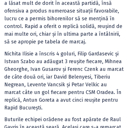
a lăsat mult de dorit în această partidă, însă
ofensiva a produs numeroase situații favorabile,
lucru ce a permis bihorenilor să se mențină în
control. Rapid a oferit o replică solidă, reușind de
mai multe ori, chiar și în ultima parte a întâlnirii,
să se apropie pe tabela de marcaj.
Nichita Ilisie a înscris 4 goluri, Filip Gardasevic și
Istvan Szabo au adăugat 3 reușite fiecare, Mihnea
Gheorghe, Ivan Gusarov și Ferenc Czenk au marcat
de câte două ori, iar David Belenyesi, Tiberiu
Negrean, Levente Vancsik și Petar Velkic au
marcat câte un gol fiecare pentru CSM Oradea. În
replică, Antun Goreta a avut cinci reușite pentru
Rapid București.
Buturile echipei orădene au fost apărate de Raul
Gavriș în această seară. Același care s-a remarcat