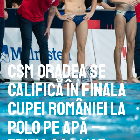
CSM Oradea se
califică în finala
Cupei României la
polo pe apă –