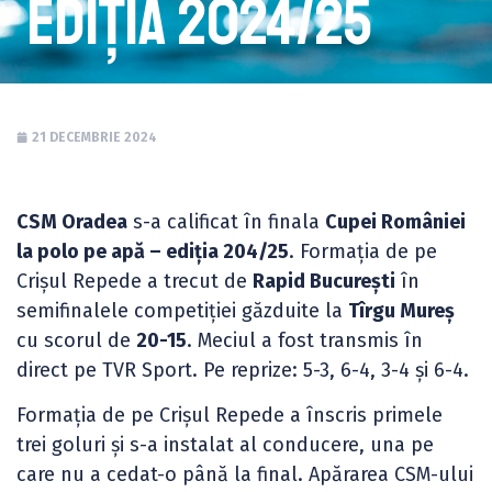
ediția 2024/25
21 DECEMBRIE 2024
CSM Oradea
s-a calificat în finala
Cupei României
la polo pe apă – ediția 204/25
. Formația de pe
Crișul Repede a trecut de
Rapid București
în
semifinalele competiției găzduite la
Tîrgu Mureș
cu scorul de
20-15
. Meciul a fost transmis în
direct pe TVR Sport. Pe reprize: 5-3, 6-4, 3-4 și 6-4.
Formația de pe Crișul Repede a înscris primele
trei goluri și s-a instalat al conducere, una pe
care nu a cedat-o până la final. Apărarea CSM-ului