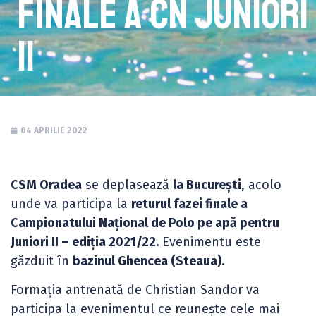
finale a CN Juniori
II
04 APRILIE 2022
CSM Oradea
se deplasează
la București
, acolo
unde va participa la
returul fazei finale a
Campionatului Național de Polo pe apă pentru
Juniori II – ediția 2021/22.
Evenimentu este
găzduit în
bazinul Ghencea (Steaua).
Formația antrenată de Christian Sandor va
participa la evenimentul ce reunește cele mai