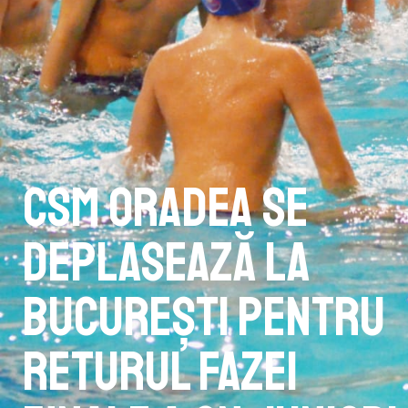
CSM Oradea se
deplasează la
București pentru
returul fazei