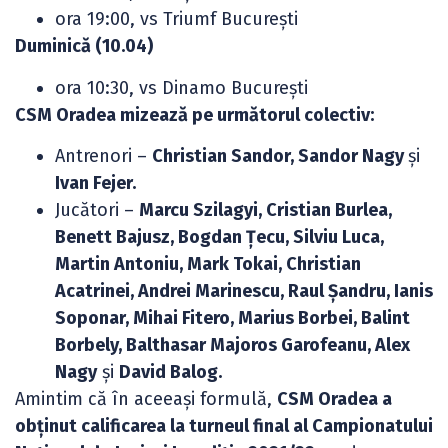
ora 19:00, vs Triumf București
Duminică (10.04)
ora 10:30, vs Dinamo București
CSM Oradea mizează pe următorul colectiv:
Antrenori –
Christian Sandor, Sandor Nagy
și
Ivan Fejer.
Jucători –
Marcu Szilagyi, Cristian Burlea,
Benett Bajusz, Bogdan Țecu, Silviu Luca,
Martin Antoniu, Mark Tokai, Christian
Acatrinei, Andrei Marinescu, Raul Șandru, Ianis
Soponar, Mihai Fitero, Marius Borbei, Balint
Borbely, Balthasar Majoros Garofeanu, Alex
Nagy
și
David Balog.
Amintim că în aceeași formulă,
CSM Oradea a
obținut calificarea la turneul final al Campionatului