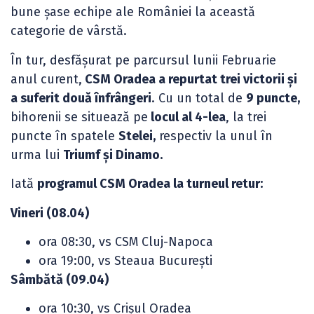
bune șase echipe ale României la această
categorie de vârstă.
În tur, desfășurat pe parcursul lunii Februarie
anul curent,
CSM Oradea a repurtat trei victorii și
a suferit două înfrângeri
. Cu un total de
9 puncte,
bihorenii se situează pe
locul al 4-lea
, la trei
puncte în spatele
Stelei,
respectiv la unul în
urma lui
Triumf și Dinamo.
Iată
programul CSM Oradea la turneul retur:
Vineri (08.04)
ora 08:30, vs CSM Cluj-Napoca
ora 19:00, vs Steaua București
Sâmbătă (09.04)
ora 10:30, vs Crișul Oradea