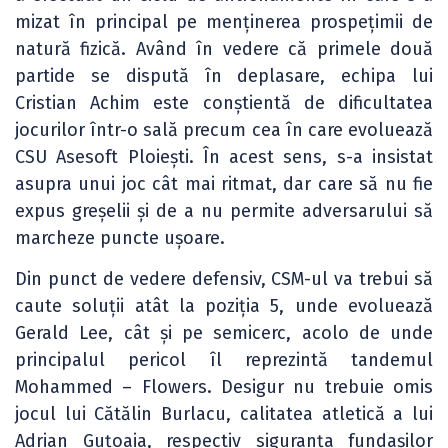
mizat în principal pe menținerea prospețimii de
natură fizică. Având în vedere că primele două
partide se dispută în deplasare, echipa lui
Cristian Achim este conștientă de dificultatea
jocurilor într-o sală precum cea în care evoluează
CSU Asesoft Ploiești. În acest sens, s-a insistat
asupra unui joc cât mai ritmat, dar care să nu fie
expus greșelii și de a nu permite adversarului să
marcheze puncte ușoare.
Din punct de vedere defensiv, CSM-ul va trebui să
caute soluții atât la poziția 5, unde evoluează
Gerald Lee, cât și pe semicerc, acolo de unde
principalul pericol îl reprezintă tandemul
Mohammed – Flowers. Desigur nu trebuie omis
jocul lui Cătălin Burlacu, calitatea atletică a lui
Adrian Guțoaia, respectiv siguranța fundașilor