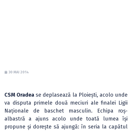
ale finalei Ligii
Naționale – ediția
2013/14
30 MAI 2014
CSM Oradea
se deplasează la Ploiești, acolo unde
va disputa primele două meciuri ale finalei Ligii
Naționale de baschet masculin. Echipa roș-
albastră a ajuns acolo unde toată lumea își
propune și dorește să ajungă: în seria la capătul