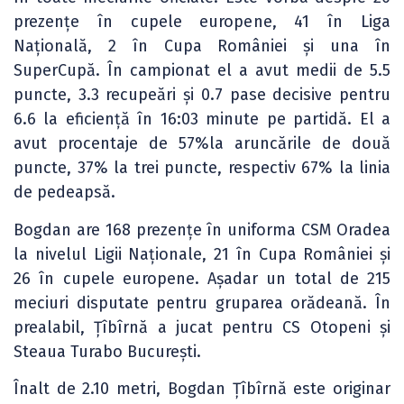
prezențe în cupele europene, 41 în Liga
Națională, 2 în Cupa României și una în
SuperCupă. În campionat el a avut medii de 5.5
puncte, 3.3 recupeări și 0.7 pase decisive pentru
6.6 la eficiență în 16:03 minute pe partidă. El a
avut procentaje de 57%la aruncările de două
puncte, 37% la trei puncte, respectiv 67% la linia
de pedeapsă.
Bogdan are 168 prezențe în uniforma CSM Oradea
la nivelul Ligii Naționale, 21 în Cupa României și
26 în cupele europene. Așadar un total de 215
meciuri disputate pentru gruparea orădeană. În
prealabil, Țîbîrnă a jucat pentru CS Otopeni și
Steaua Turabo București.
Înalt de 2.10 metri, Bogdan Țîbîrnă este originar