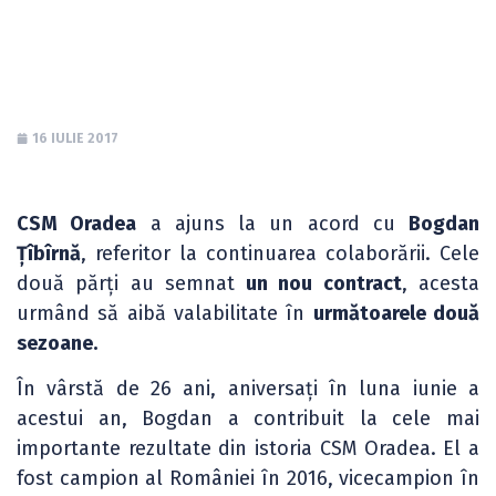
pentru alți doi ani
16 IULIE 2017
CSM Oradea
a ajuns la un acord cu
Bogdan
Țîbîrnă
, referitor la continuarea colaborării. Cele
două părți au semnat
un nou contract
, acesta
urmând să aibă valabilitate în
următoarele două
sezoane.
În vârstă de 26 ani, aniversați în luna iunie a
acestui an, Bogdan a contribuit la cele mai
importante rezultate din istoria CSM Oradea. El a
fost campion al României în 2016, vicecampion în