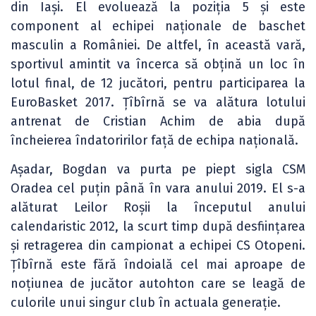
din Iași. El evoluează la poziția 5 și este
component al echipei naționale de baschet
masculin a României. De altfel, în această vară,
sportivul amintit va încerca să obțină un loc în
lotul final, de 12 jucători, pentru participarea la
EuroBasket 2017. Țîbîrnă se va alătura lotului
antrenat de Cristian Achim de abia după
încheierea îndatoririlor față de echipa națională.
Așadar, Bogdan va purta pe piept sigla CSM
Oradea cel puțin până în vara anului 2019. El s-a
alăturat Leilor Roșii la începutul anului
calendaristic 2012, la scurt timp după desființarea
și retragerea din campionat a echipei CS Otopeni.
Țîbîrnă este fără îndoială cel mai aproape de
noțiunea de jucător autohton care se leagă de
culorile unui singur club în actuala generație.