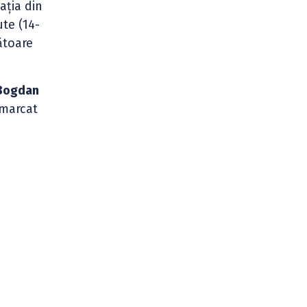
ația din
ute (14-
ătoare
Bogdan
 marcat