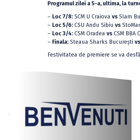
Programul zilei a 5-a, ultima, la turne
–
Loc 7/8:
SCM U Craiova
vs
Slam Buc
–
Loc 5/6:
CSU Andu Sibiu
vs
StoMart
–
Loc 3/4:
CSM Oradea
vs
CSM BBA CS
–
Finala:
Steaua Sharks București
v
Festivitatea de premiere se va desf