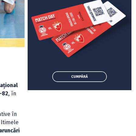
Național
-82
, în
ative în
ultimele
aruncări