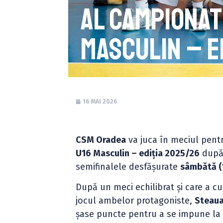
al Campionat
Masculin – e
16 MAI 2026
CSM Oradea
va juca în meciul pent
U16 Masculin – ediția 2025/26
după 
semifinalele desfășurate
sâmbătă (1
După un meci echilibrat și care a cu
jocul ambelor protagoniste,
Steaua
șase puncte pentru a se impune la 