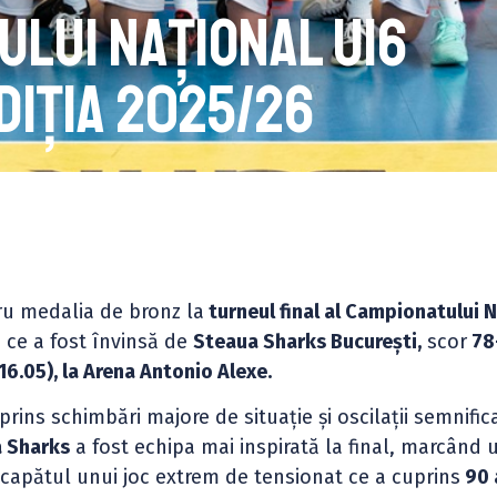
ului Național U16
diția 2025/26
ru medalia de bronz la
turneul final al Campionatului 
ce a fost învinsă de
Steaua Sharks București,
scor
78
6.05), la Arena Antonio Alexe.
prins schimbări majore de situație și oscilații semnific
 Sharks
a fost echipa mai inspirată la final, marcând 
capătul unui joc extrem de tensionat ce a cuprins
90 