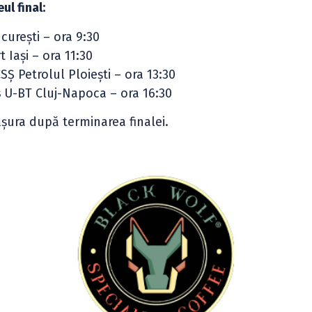
ul final:
urești – ora 9:30
 Iași – ora 11:30
Ș Petrolul Ploiești – ora 13:30
s
U-BT Cluj-Napoca – ora 16:30
ășura după terminarea finalei.