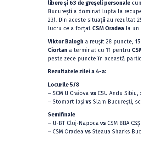
libere și 63 de greșeli personale
cum
București a dominat lupta la recuper
23). Din aceste situații au rezultat
lucru ce a forțat
CSM Oradea
la un 
Viktor Balogh
a reușit 28 puncte, 15
Ciortan
a terminat cu 11 pentru
CS
peste zece puncte în această parti
Rezultatele zilei a 4-a:
Locurile 5/8
– SCM U Craiova
vs
CSU Andu Sibiu,
– Stomart Iași
vs
Slam București, s
Semifinale
– U-BT Cluj-Napoca
vs
CSM BBA CSȘ P
– CSM Oradea
vs
Steaua Sharks Buc