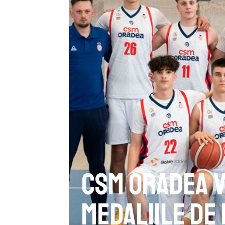
CSM Oradea 
medaliile de