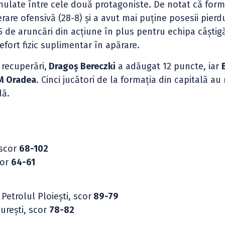
ulate între cele două protagoniste. De notat că form
are ofensivă (28-8) și a avut mai puține posesii pierd
 25 de aruncări din acțiune în plus pentru echipa câștig
efort fizic suplimentar în apărare.
 recuperări,
Dragoș Bereczki
a adăugat 12 puncte, iar
M Oradea
. Cinci jucători de la formația din capitală au
dă.
 scor
68-102
cor
64-61
etrolul Ploiești, scor
89-79
urești, scor
78-82