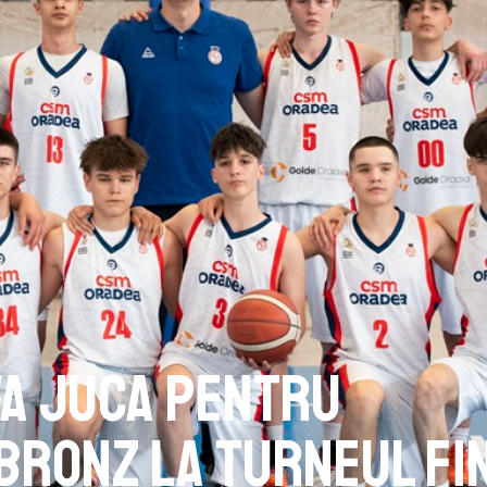
va juca pentru
 bronz la turneul fi