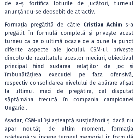
de a-și fortifica loturile de jucători, turneul
anunțându-se deosebit de atractiv.
Formația pregătită de către
Cristian Achim
s-a
pregătit în formulă completă și privește acest
turneu ca pe o ultimă ocazie de a pune la punct
diferite aspecte ale jocului. CSM-ul privește
dincolo de rezultatele acestor meciuri, obiectivul
principal fiind sudarea relațiilor de joc și
îmbunătățirea execuției pe faza ofensivă,
respectiv consolidarea nivelului de apărare afișat
la ultimul meci de pregătire, cel disputat
săptămâna trecută în compania campioanei
Ungariei.
Așadar, CSM-ul își așteaptă susținătorii și dacă nu
apar noutăți de ultim moment, formația
orădeană va începe turneul memorial în formulă