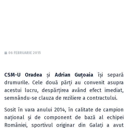
încetarea
colaborării
06 FEBRUARIE 2015
CSM-U Oradea
și
Adrian Guțoaia
își separă
drumurile. Cele două părți au convenit asupra
acestui lucru, despărțirea având efect imediat,
semnându-se clauza de reziliere a contractului.
Sosit în vara anului 2014, în calitate de campion
național și de component de bază al echipei
României, sportivul originar din Galați a avut