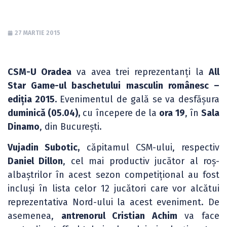
27 MARTIE 2015
CSM-U Oradea
va avea trei reprezentanți la
All
Star Game-ul baschetului masculin românesc –
ediția 2015.
Evenimentul de gală se va desfășura
duminică (05.04),
cu începere de la
ora 19
, în
Sala
Dinamo
, din București.
Vujadin Subotic,
căpitamul CSM-ului, respectiv
Daniel Dillon
, cel mai productiv jucător al roș-
albaștrilor în acest sezon competițional au fost
incluși în lista celor 12 jucători care vor alcătui
reprezentativa Nord-ului la acest eveniment. De
asemenea,
antrenorul Cristian Achim
va face