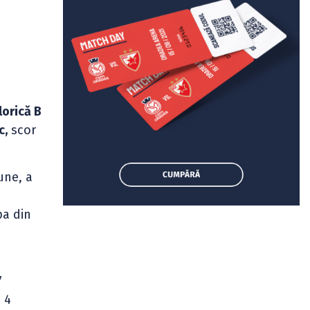
lorică B
c,
scor
une, a
pa din
7
 4