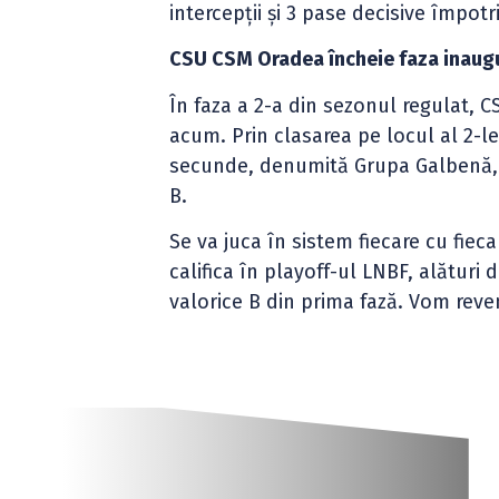
intercepții și 3 pase decisive împot
CSU CSM Oradea încheie faza inaugur
În faza a 2-a din sezonul regulat,
acum. Prin clasarea pe locul al 2-le
secunde, denumită Grupa Galbenă, a
B.
Se va juca în sistem fiecare cu fie
califica în playoff-ul LNBF, alături
valorice B din prima fază. Vom reve