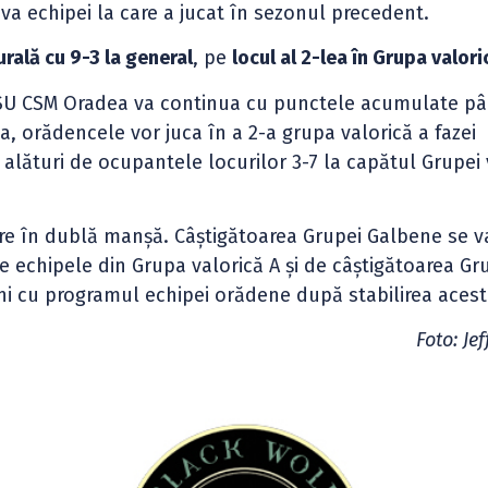
riva echipei la care a jucat în sezonul precedent.
ală cu 9-3 la general
, pe
locul al 2-lea în Grupa valori
 CSU CSM Oradea va continua cu punctele acumulate p
a, orădencele vor juca în a 2-a grupa valorică a fazei
lături de ocupantele locurilor 3-7 la capătul Grupei 
care în dublă manșă. Câștigătoarea Grupei Galbene se v
 de echipele din Grupa valorică A și de câștigătoarea Gr
ni cu programul echipei orădene după stabilirea acest
Foto: Je