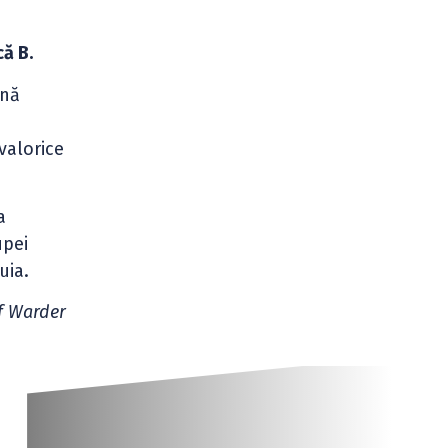
că B.
ână
valorice
a
upei
uia.
ff Warder