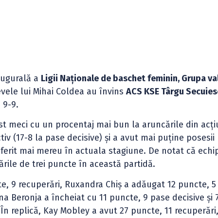
augurală a
Ligii Naționale de baschet feminin, Grupa va
levele lui Mihai Coldea au învins
ACS KSE Târgu Secuies
, 9-9.
t meci cu un procentaj mai bun la aruncările din acți
iv (17-8 la pase decisive) și a avut mai puține posesii
suferit mai mereu în actuala stagiune. De notat că echi
rile de trei puncte în această partidă.
te, 9 recuperări, Ruxandra Chiș a adăugat 12 puncte, 5
jana Beronja a încheiat cu 11 puncte, 9 pase decisive și 
n replică, Kay Mobley a avut 27 puncte, 11 recuperări,