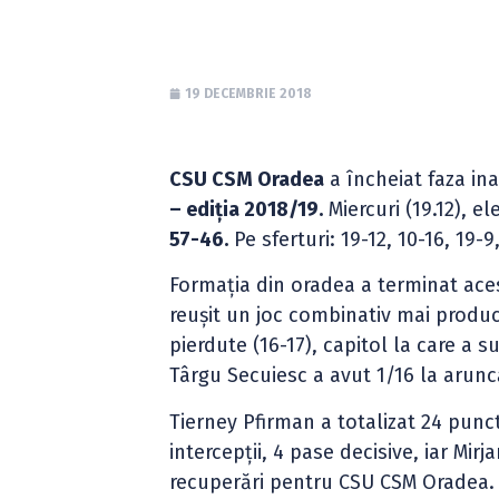
19 DECEMBRIE 2018
CSU CSM Oradea
a încheiat faza in
– ediția 2018/19.
Miercuri (19.12), e
57-46.
Pe sferturi: 19-12, 10-16, 19-9
Formația din oradea a terminat aces
reușit un joc combinativ mai product
pierdute (16-17), capitol la care a 
Târgu Secuiesc a avut 1/16 la aruncă
Tierney Pfirman a totalizat 24 punc
intercepții, 4 pase decisive, iar Mir
recuperări pentru CSU CSM Oradea. Î