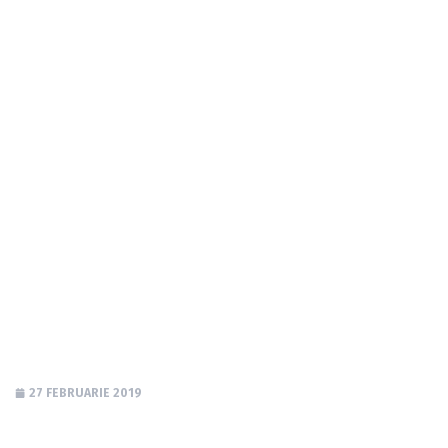
Cunoaște-ți eroii:
Marc T.J. Carter
27 FEBRUARIE 2019