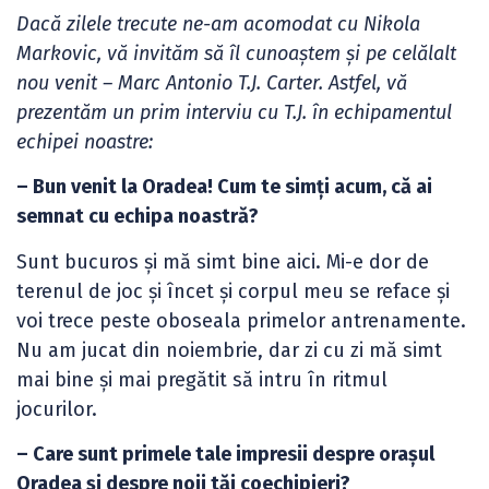
Dacă zilele trecute ne-am acomodat cu Nikola
Markovic, vă invităm să îl cunoaștem și pe celălalt
nou venit – Marc Antonio T.J. Carter. Astfel, vă
prezentăm un prim interviu cu T.J. în echipamentul
echipei noastre:
– Bun venit la Oradea! Cum te simți acum, că ai
semnat cu echipa noastră?
Sunt bucuros și mă simt bine aici. Mi-e dor de
terenul de joc și încet și corpul meu se reface și
voi trece peste oboseala primelor antrenamente.
Nu am jucat din noiembrie, dar zi cu zi mă simt
mai bine și mai pregătit să intru în ritmul
jocurilor.
– Care sunt primele tale impresii despre orașul
Oradea și despre noii tăi coechipieri?