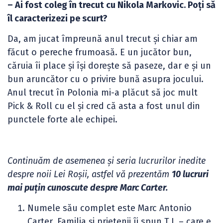
– Ai fost coleg în trecut cu Nikola Markovic. Poți să
îl caracterizezi pe scurt?
Da, am jucat împreună anul trecut și chiar am
făcut o pereche frumoasă. E un jucător bun,
căruia îi place și își dorește să paseze, dar e și un
bun aruncător cu o privire bună asupra jocului.
Anul trecut în Polonia mi-a plăcut să joc mult
Pick & Roll cu el și cred că asta a fost unul din
punctele forte ale echipei.
Continuăm de asemenea și seria lucrurilor inedite
despre noii Lei Roșii, astfel vă prezentăm
10 lucruri
mai puțin cunoscute despre Marc Carter.
Numele său complet este Marc Antonio
Carter. Familia și prietenii îi spun T.J. – care e