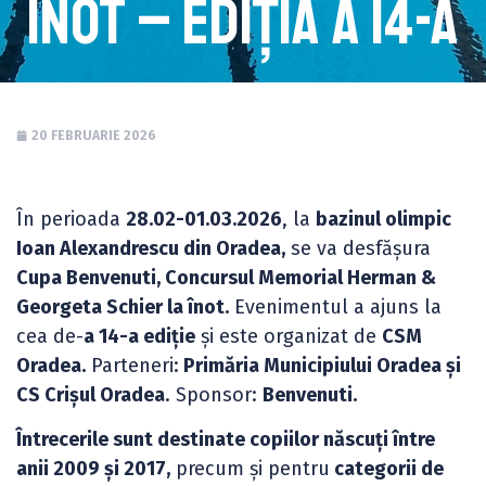
înot – ediția a 14-a
20 FEBRUARIE 2026
În perioada
28.02-01.03.2026
, la
bazinul olimpic
Ioan Alexandrescu din Oradea,
se va desfășura
Cupa Benvenuti, Concursul Memorial Herman &
Georgeta Schier la înot.
Evenimentul a ajuns la
cea de-
a 14-a ediție
și este organizat de
CSM
Oradea.
Parteneri:
Primăria Municipiului Oradea și
CS Crișul Oradea
. Sponsor:
Benvenuti.
Întrecerile sunt destinate copiilor născuți între
anii 2009 și 2017,
precum și pentru
categorii de