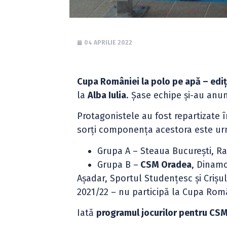
04 APRILIE 2022
Cupa României la polo pe apă – edi
la
Alba Iulia
. Șase echipe și-au anu
Protagonistele au fost repartizate 
sorți componența acestora este ur
Grupa A – Steaua București, Ra
Grupa B –
CSM Oradea
, Dinamo
Așadar, Sportul Studențesc și Crișu
2021/22 – nu participă la Cupa Româ
Iată
programul jocurilor pentru CS