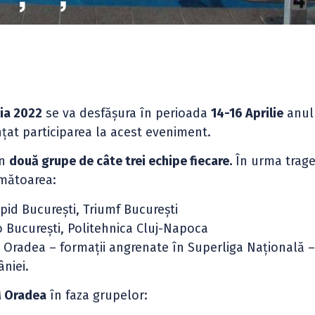
ția 2022
se va desfășura în perioada
14-16 Aprilie
anul 
nțat participarea la acest eveniment.
în
două grupe de câte trei echipe fiecare.
În urma trager
mătoarea:
pid București, Triumf București
 București, Politehnica Cluj-Napoca
l Oradea – formații angrenate în Superliga Națională –
niei.
M Oradea
în faza grupelor: