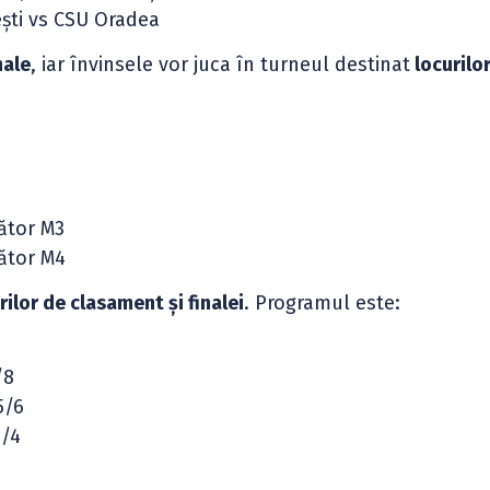
ești vs CSU Oradea
nale
, iar învinsele vor juca în turneul destinat
locurilo
gător M3
gător M4
rilor de clasament și finalei
. Programul este:
/8
5/6
3/4