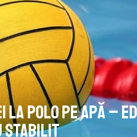
 la polo pe apă – ed
 stabilit