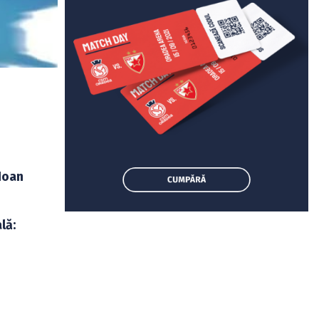
 Ioan
lă: