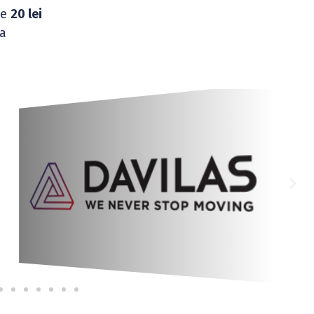
de
20 lei
 a