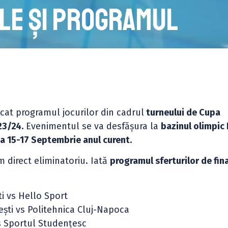
le și programul
at programul jocurilor din cadrul
turneului de Cupa
23/24.
Evenimentul se va desfășura la
bazinul olimpic
a 15-17 Septembrie anul curent.
m direct eliminatoriu. Iată
programul sferturilor de fina
ti vs Hello Sport
ești vs Politehnica Cluj-Napoca
vs Sportul Studențesc