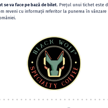
t se va face pe bază de bilet
. Prețul unui tichet este 
om reveni cu informații referitor la punerea în vânzare
omâniei.