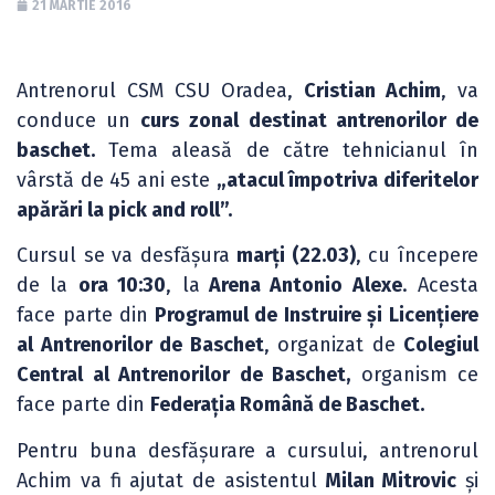
21 MARTIE 2016
Antrenorul CSM CSU Oradea,
Cristian Achim
, va
conduce un
curs zonal
destinat antrenorilor de
baschet.
Tema aleasă de către tehnicianul în
vârstă de 45 ani este
„atacul împotriva diferitelor
apărări la pick and roll”.
Cursul se va desfășura
marți (22.03)
, cu începere
de la
ora 10:30
, la
Arena Antonio Alexe
. Acesta
face parte din
Programul de Instruire și Licențiere
al Antrenorilor de Baschet
, organizat de
Colegiul
Central al Antrenorilor de Baschet,
organism ce
face parte din
Federația Română de Baschet.
Pentru buna desfășurare a cursului, antrenorul
Achim va fi ajutat de asistentul
Milan Mitrovic
și