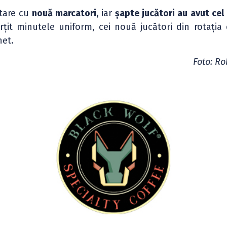
ntare cu
nouă marcatori,
iar
șapte jucători au avut cel
rțit minutele uniform, cei nouă jucători din rotația
het.
Foto: Ro