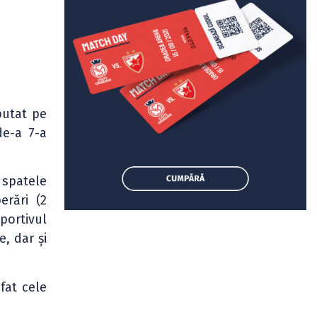
putat pe
de-a 7-a
 spatele
erări (2
portivul
e, dar și
fat cele