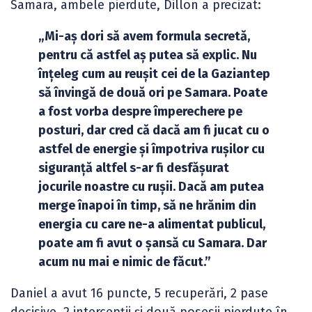
Samara, ambele pierdute, Dillon a precizat:
„Mi-aș dori să avem formula secretă,
pentru că astfel aș putea să explic. Nu
înțeleg cum au reușit cei de la Gaziantep
să învingă de două ori pe Samara. Poate
a fost vorba despre împerechere pe
posturi, dar cred că dacă am fi jucat cu o
astfel de energie și împotriva rușilor cu
siguranță altfel s-ar fi desfășurat
jocurile noastre cu rușii. Dacă am putea
merge înapoi în timp, să ne hrănim din
energia cu care ne-a alimentat publicul,
poate am fi avut o șansă cu Samara. Dar
acum nu mai e nimic de făcut.”
Daniel a avut 16 puncte, 5 recuperări, 2 pase
decisive, 2 intercepții și două posesii pierdute în