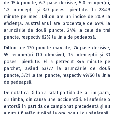
de 15.4 puncte, 6.7 pase decisive, 5.0 recuperări,
1.3 intercepții și 3.0 posesii pierdute. În 28:49
minute pe meci, Dillon are un indice de 20.9 la
eficiență. Australianul are procentaje de 69% la
aruncările de două puncte, 24% la cele de trei
puncte, respectiv 82% la linia de pedeapsă.
Dillon are 170 puncte marcate, 74 pase decisive,
55 recuperări (10 ofensive), 15 intercepții și 33
posesii pierdute. El a petrecut 346 minute pe
parchet, având 53/77 la aruncările de două
puncte, 5/21 la trei puncte, respectiv 49/60 la linia
de pedeapsă.
De notat că Dillon a ratat partida de la Timișoara,
cu Timba, din cauza unei accidentări. El suferise o
entorsă în partida de campionat precedentă și nu
a putut fi refăcut până la ora jocului cu bănățenii.