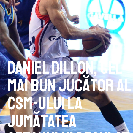
Daniel Dillon, cel
mai bun jucător al
CSM-ului la
jumătatea