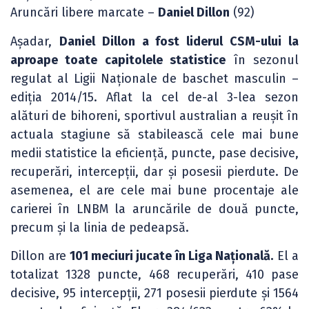
Aruncări libere marcate –
Daniel Dillon
(92)
Așadar,
Daniel Dillon a fost liderul CSM-ului la
aproape toate capitolele statistice
în sezonul
regulat al Ligii Naționale de baschet masculin –
ediția 2014/15. Aflat la cel de-al 3-lea sezon
alături de bihoreni, sportivul australian a reușit în
actuala stagiune să stabilească cele mai bune
medii statistice la eficiență, puncte, pase decisive,
recuperări, intercepții, dar și posesii pierdute. De
asemenea, el are cele mai bune procentaje ale
carierei în LNBM la aruncările de două puncte,
precum și la linia de pedeapsă.
Dillon are
101 meciuri jucate în Liga Națională.
El a
totalizat 1328 puncte, 468 recuperări, 410 pase
decisive, 95 intercepții, 271 posesii pierdute și 1564