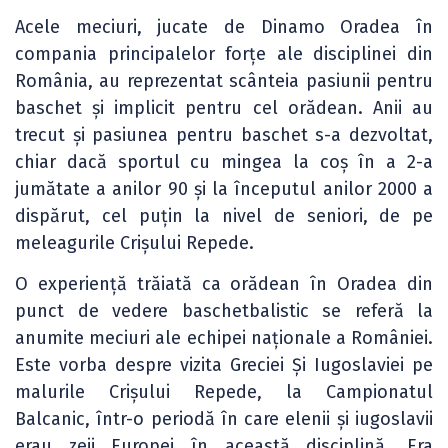
Acele meciuri, jucate de Dinamo Oradea în
compania principalelor forțe ale disciplinei din
România, au reprezentat scânteia pasiunii pentru
baschet și implicit pentru cel orădean. Anii au
trecut și pasiunea pentru baschet s-a dezvoltat,
chiar dacă sportul cu mingea la coș în a 2-a
jumătate a anilor 90 și la începutul anilor 2000 a
dispărut, cel puțin la nivel de seniori, de pe
meleagurile Crișului Repede.
O experiență trăiată ca orădean în Oradea din
punct de vedere baschetbalistic se referă la
anumite meciuri ale echipei naționale a României.
Este vorba despre vizita Greciei Și Iugoslaviei pe
malurile Crișului Repede, la Campionatul
Balcanic, într-o periodă în care elenii și iugoslavii
erau zeii Europei în această disciplină. Era