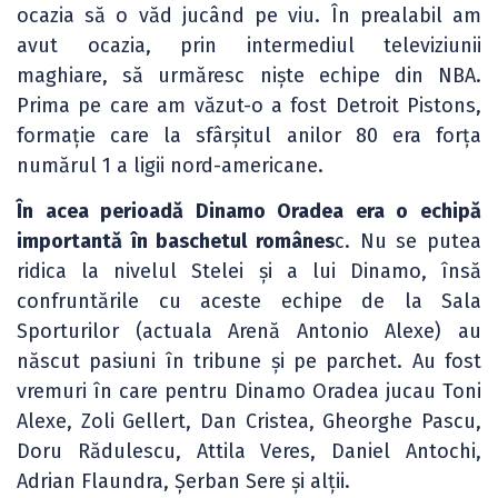
ocazia să o văd jucând pe viu. În prealabil am
avut ocazia, prin intermediul televiziunii
maghiare, să urmăresc niște echipe din NBA.
Prima pe care am văzut-o a fost Detroit Pistons,
formație care la sfârșitul anilor 80 era forța
numărul 1 a ligii nord-americane.
În acea perioadă Dinamo Oradea era o echipă
importantă în baschetul românes
c. Nu se putea
ridica la nivelul Stelei și a lui Dinamo, însă
confruntările cu aceste echipe de la Sala
Sporturilor (actuala Arenă Antonio Alexe) au
născut pasiuni în tribune și pe parchet. Au fost
vremuri în care pentru Dinamo Oradea jucau Toni
Alexe, Zoli Gellert, Dan Cristea, Gheorghe Pascu,
Doru Rădulescu, Attila Veres, Daniel Antochi,
Adrian Flaundra, Șerban Sere și alții.