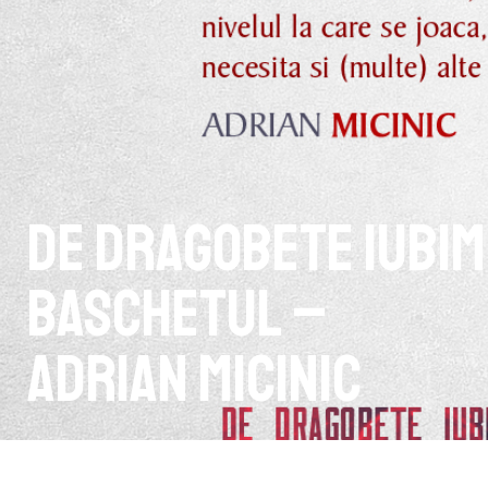
De Dragobete Iubim
Baschetul –
Adrian Micinic