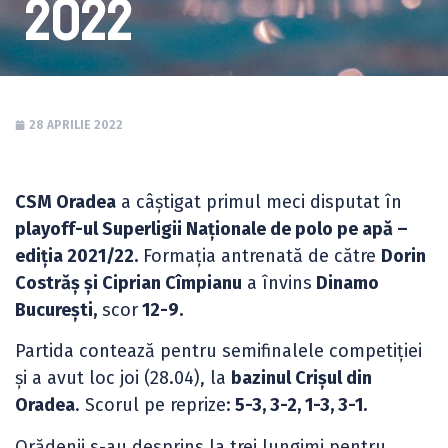
2022
28 APRILIE 2022
CSM Oradea
a câștigat primul meci disputat în
playoff-ul Superligii Naționale de polo pe apă –
ediția 2021/22.
Formația antrenată de către
Dorin
Costrăș și Ciprian Cîmpianu
a învins
Dinamo
București,
scor
12-9.
Partida contează pentru semifinalele competiției
și a avut loc joi (28.04), la
bazinul Crișul din
Oradea
. Scorul pe reprize:
5-3, 3-2, 1-3, 3-1.
Orădenii s-au desprins la trei lungimi pentru