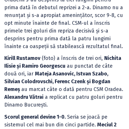
prima dată în debutul reprizei a 2-a. Dinamo nu a
renunțat și s-a apropiat amenințător, scor 9-8, cu
opt minute înainte de final. CSM-ul a înscris
primele trei goluri din repriza decisivă și s-a
desprins pentru prima dată la patru lungimi
înainte ca oaspeții să stabilească rezultatul final.
Kirill Rustamov
(foto) a înscris de trei ori,
Nichita
Ilisie și Ramiro Georgescu
au punctat de câte
două ori, iar
Mateja Asanovic, Istvan Szabo,
Silvian Colodrovschi, Ferenc Czenk și Bogdan
Remeș
au marcat câte o dată pentru CSM Oradea.
Alexandru Vătrai
a replicat cu patru goluri pentru
Dinamo București.
Scorul general devine 1-0.
Seria se joacă pe
sistemul cel mai bun din cinci partide.
Meciul 2