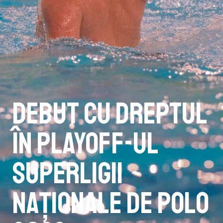
Debut cu dreptul
în playoff-ul
Superligii
Naționale de polo