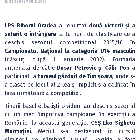
21 SEPTEMBRIE 2015
LPS Bihorul Oradea
a repurtat
două victorii și a
suferit o înfrângere
la turneul de clasificare ce a
deschis sezonul competițional 2015/16 în
Campionatul Național la categoria U14 masculin
(născuți după 1 ianuarie 2002). Formația
antrenată de către
Dusan Petrovic și Călin Pop
a
participat la
turneul găzduit de Timișoara,
unde s-
a clasat pe locul al 2-lea și implicit s-a calificat în
faza următoare a competiției.
Tinerii baschetbaliști orădeni au deschis sezonul
cu un meci împotriva campioanei în exercițiu a
României la această generație,
CSȘ Eko Sighetu
Marmației.
Meciul s-a desfășurat în cursul
dimineții de sâmbătă (19.09). Partida a fost