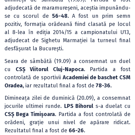
adjudecată de maramureșeni, aceștia impunându-
se cu scorul de
56-48.
A fost un prim semn
pozitiv, formația orădeană fiind clasată pe locul
al 8-lea în ediția 2014/15 a campionatului U13,
adjudecat de Sighetu Marmației la turneul final
desfășurat la București.
Seara de sâmbătă (19.09) a consemnat un duel
cu
CSȘ Viitorul Cluj-Napoca.
Partida a fost
controlată de sportivii
Academiei de baschet CSM
Oradea,
iar rezultatul final a fost de
78-36.
Dimineața zilei de duminică (20.09), a consemnat
jocurile ultimei runde.
LPS Bihorul
s-a duelat cu
CSȘ Bega Timișoara
. Partida a fost controlată de
orădeni, grație unui nivel de apărare ridicat.
Rezultatul final a fost de
66-26.