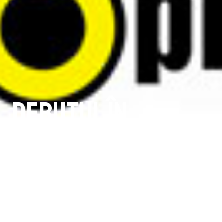
Debutul în
semifinale
împotriva unui
adversar de