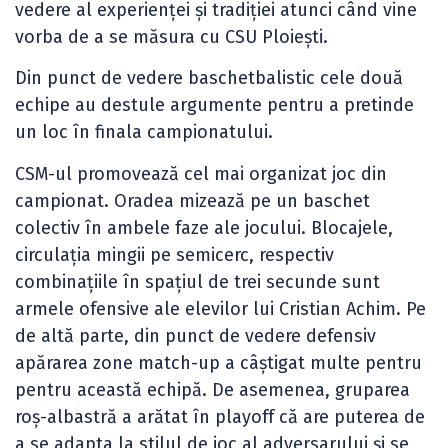
vedere al experienței și tradiției atunci când vine
vorba de a se măsura cu CSU Ploiești.
Din punct de vedere baschetbalistic cele două
echipe au destule argumente pentru a pretinde
un loc în finala campionatului.
CSM-ul promovează cel mai organizat joc din
campionat. Oradea mizează pe un baschet
colectiv în ambele faze ale jocului. Blocajele,
circulația mingii pe semicerc, respectiv
combinațiile în spațiul de trei secunde sunt
armele ofensive ale elevilor lui Cristian Achim. Pe
de altă parte, din punct de vedere defensiv
apărarea zone match-up a câștigat multe pentru
pentru această echipă. De asemenea, gruparea
roș-albastră a arătat în playoff că are puterea de
a se adapta la stilul de joc al adversarului și se