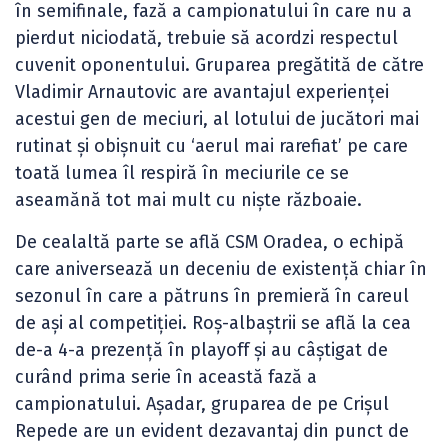
în semifinale, fază a campionatului în care nu a
pierdut niciodată, trebuie să acordzi respectul
cuvenit oponentului. Gruparea pregătită de către
Vladimir Arnautovic are avantajul experienței
acestui gen de meciuri, al lotului de jucători mai
rutinat și obișnuit cu ‘aerul mai rarefiat’ pe care
toată lumea îl respiră în meciurile ce se
aseamănă tot mai mult cu niște războaie.
De cealaltă parte se află CSM Oradea, o echipă
care aniversează un deceniu de existență chiar în
sezonul în care a pătruns în premieră în careul
de ași al competiției. Roș-albaștrii se află la cea
de-a 4-a prezență în playoff și au câștigat de
curând prima serie în această fază a
campionatului. Așadar, gruparea de pe Crișul
Repede are un evident dezavantaj din punct de