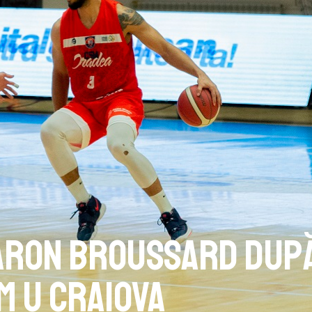
Aaron Broussard dup
M U Craiova