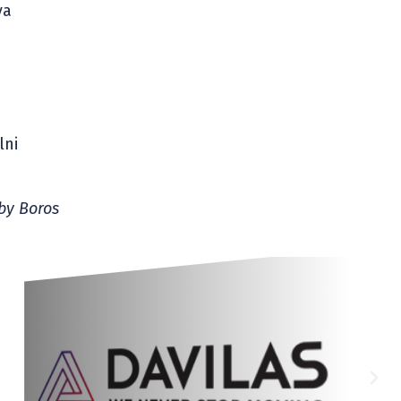
va
lni
by Boros