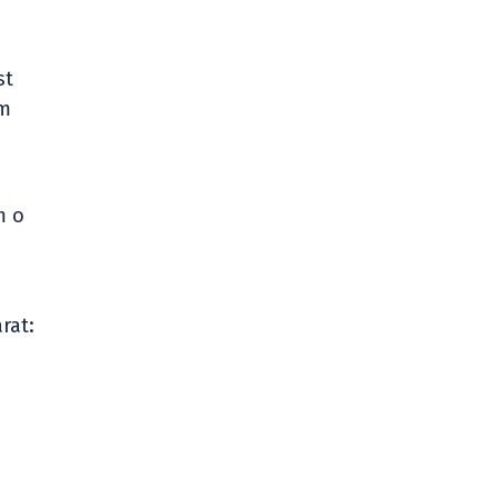
st
ăm
m o
rat:
u