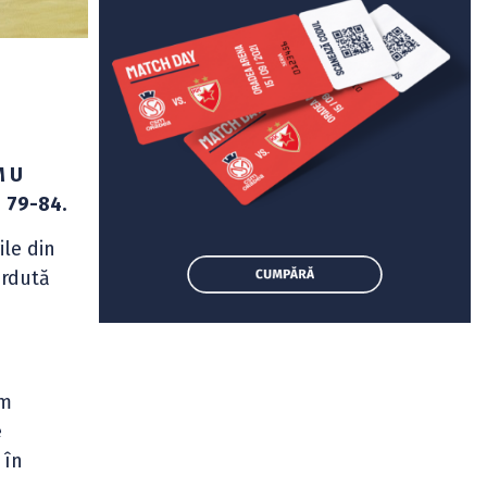
 U
e
79-84.
ile din
erdută
am
e
 în