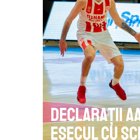
Declarații 
eșecul cu SC