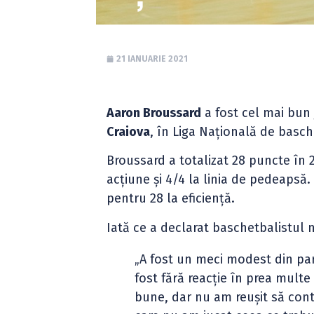
21 IANUARIE 2021
Aaron Broussard
a fost cel mai bun
Craiova
, în Liga Națională de basch
Broussard a totalizat 28 puncte în 2
acțiune și 4/4 la linia de pedeapsă. 
pentru 28 la eficiență.
Iată ce a declarat baschetbalistul n
„A fost un meci modest din par
fost fără reacție în prea mul
bune, dar nu am reușit să con