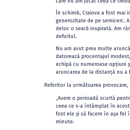
care nu am jucat ceea ce trebu
În schimb, Craiova a fost mai i
generozitate de pe semicerc. A
deloc o seară inspirată. Am ră
deficitul.
Nu am avut prea multe aruncăr
datorează procentajul modest,
echipă cu numeroase opțiuni și
aruncarea de la distanță nu a 
Referitor la următoarea provocare, 
„Avem o perioadă scurtă pentru
ceea ce s-a întâmplat în acest 
fost ele și să facem în așa fel
minute.