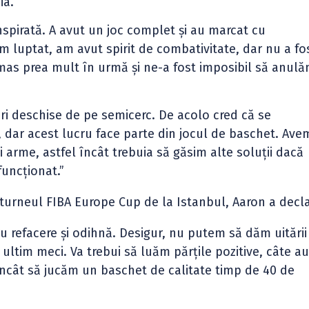
ia.
nspirată. A avut un joc complet și au marcat cu
m luptat, am avut spirit de combativitate, dar nu a fo
mas prea mult în urmă și ne-a fost imposibil să anul
i deschise de pe semicerc. De acolo cred că se
 dar acest lucru face parte din jocul de baschet. Ave
 arme, astfel încât trebuia să găsim alte soluții dacă
funcționat.”
turneul FIBA Europe Cup de la Istanbul, Aaron a decla
 refacere și odihnă. Desigur, nu putem să dăm uitării
ultim meci. Va trebui să luăm părțile pozitive, câte a
 încât să jucăm un baschet de calitate timp de 40 de