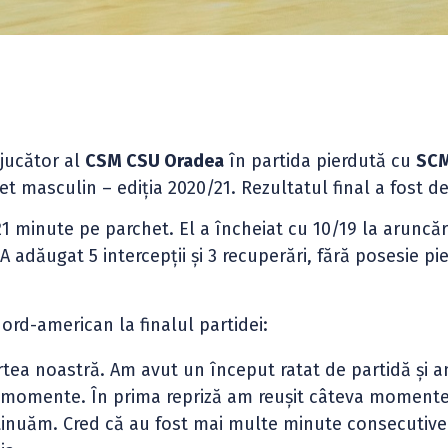
 jucător al
CSM CSU Oradea
în partida pierdută cu
SCM
et masculin – ediția 2020/21. Rezultatul final a fost d
1 minute pe parchet. El a încheiat cu 10/19 la aruncăr
A adăugat 5 intercepții și 3 recuperări, fără posesie pi
ord-american la finalul partidei:
tea noastră. Am avut un început ratat de partidă și 
te momente. În prima repriză am reușit câteva moment
tinuăm. Cred că au fost mai multe minute consecutive