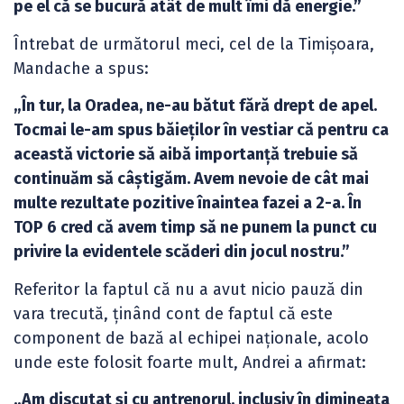
pe el că se bucură atât de mult îmi dă energie.”
Întrebat de următorul meci, cel de la Timișoara,
Mandache a spus:
„În tur, la Oradea, ne-au bătut fără drept de apel.
Tocmai le-am spus băieților în vestiar că pentru ca
această victorie să aibă importanță trebuie să
continuăm să câștigăm. Avem nevoie de cât mai
multe rezultate pozitive înaintea fazei a 2-a. În
TOP 6 cred că avem timp să ne punem la punct cu
privire la evidentele scăderi din jocul nostru.”
Referitor la faptul că nu a avut nicio pauză din
vara trecută, ținând cont de faptul că este
component de bază al echipei naționale, acolo
unde este folosit foarte mult, Andrei a afirmat:
„Am discutat și cu antrenorul, inclusiv în dimineața