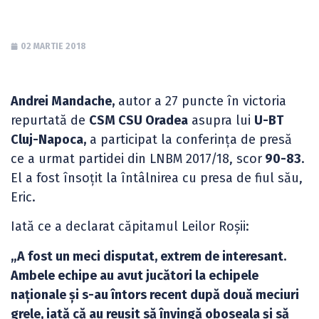
02 MARTIE 2018
Andrei Mandache,
autor a 27 puncte în victoria
repurtată de
CSM CSU Oradea
asupra lui
U-BT
Cluj-Napoca,
a participat la conferința de presă
ce a urmat partidei din LNBM 2017/18, scor
90-83
.
El a fost însoțit la întâlnirea cu presa de fiul său,
Eric.
Iată ce a declarat căpitamul Leilor Roșii:
„A fost un meci disputat, extrem de interesant.
Ambele echipe au avut jucători la echipele
naționale și s-au întors recent după două meciuri
grele, iată că au reușit să învingă oboseala și să