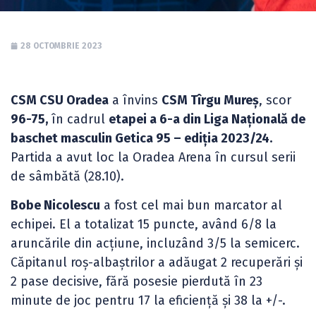
28 OCTOMBRIE 2023
CSM CSU Oradea
a învins
CSM Tîrgu Mureș
, scor
96-75,
în cadrul
etapei a 6-a din Liga Națională de
baschet masculin Getica 95 – ediția 2023/24.
Partida a avut loc la Oradea Arena în cursul serii
de sâmbătă (28.10).
Bobe Nicolescu
a fost cel mai bun marcator al
echipei. El a totalizat 15 puncte, având 6/8 la
aruncările din acțiune, incluzând 3/5 la semicerc.
Căpitanul roș-albaștrilor a adăugat 2 recuperări și
2 pase decisive, fără posesie pierdută în 23
minute de joc pentru 17 la eficiență și 38 la +/-.