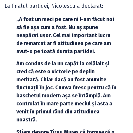
La finalul partidei, Nicolescu a declarat:
„A fost un meci pe care ni l-am făcut noi
să fie așa cum a fost. Nu aș spune
neapărat ușor. Cel mai important lucru
de remarcat ar fi atitudinea pe care am
avut-o pe toată durata partidei.
Am condus de la un capăt la celălalt și
cred că este o victorie pe deplin
meritată. Chiar dacă au fost anumite
fluctuații în joc. Cumva firesc pentru că în
baschetul modern așa se întâmplă. Am
controlat în mare parte meciul și asta a
venit în primul rând din atitudinea
noastră.
Știam despre Tîrgu Mureș că formează o