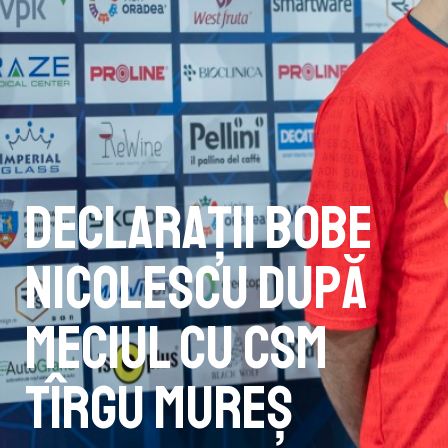
Declarații Bobe
Nicolescu după
meciul cu CSM
Tîrgu Mureș