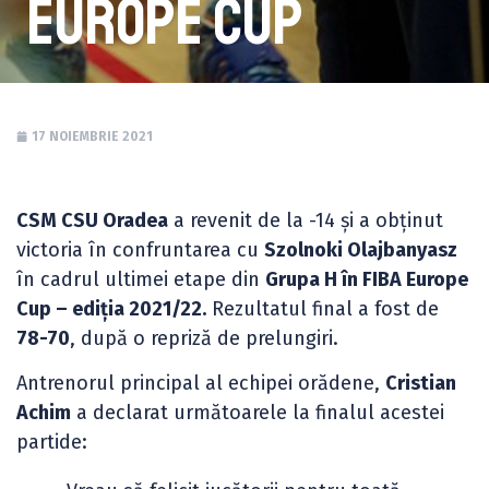
Europe Cup
17 NOIEMBRIE 2021
CSM CSU Oradea
a revenit de la -14 și a obținut
victoria în confruntarea cu
Szolnoki Olajbanyasz
în cadrul ultimei etape din
Grupa H în FIBA Europe
Cup – ediția 2021/22.
Rezultatul final a fost de
78-70
, după o repriză de prelungiri.
Antrenorul principal al echipei orădene,
Cristian
Achim
a declarat următoarele la finalul acestei
partide: