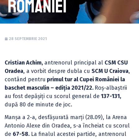
României
28 SEPTEMBRIE 2021
Cristian Achim,
antrenorul principal al
CSM CSU
Oradea
, a vorbit despre dubla cu
SCM U Craiova
,
contând pentru
primul tur al Cupei României la
baschet masculin – ediția 2021/22.
Roș-albaștrii
au fost depășiți cu scorul general de
137-131,
după 80 de minute de joc.
Manșa a 2-a, desfășurată marți (28.09), la Arena
Antonio Alexe din Oradea, s-a încheiat cu scorul
de
67-58.
La finalul acestei partide, antrenorul