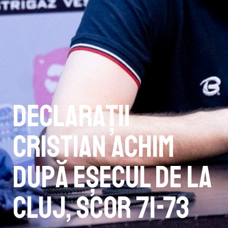
Declarații
Cristian Achim
după eșecul de la
Cluj, scor 71-73