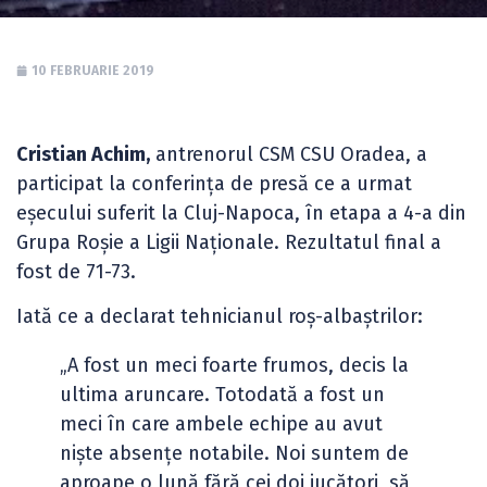
10 FEBRUARIE 2019
Cristian Achim,
antrenorul CSM CSU Oradea, a
participat la conferința de presă ce a urmat
eșecului suferit la Cluj-Napoca, în etapa a 4-a din
Grupa Roșie a Ligii Naționale. Rezultatul final a
fost de 71-73.
Iată ce a declarat tehnicianul roș-albaștrilor:
„A fost un meci foarte frumos, decis la
ultima aruncare. Totodată a fost un
meci în care ambele echipe au avut
niște absențe notabile. Noi suntem de
aproape o lună fără cei doi jucători, să