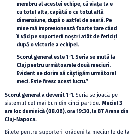
membru al acestei echipe, că viața ta e
cu totul alta, capătă o cu totul altă
dimensiune, după o astfel de seară. Pe
mine mă impresionează foarte tare când
îi văd pe suporterii noștri atât de fericiți
după o victorie a echipei.
Scorul general este 1-1. Seria se mută la
Cluj pentru următoarele două meciuri.
Evident ne dorim să câștigăm următorul
meci. Este firesc acest lucru.”
Scorul general a devenit 1-1.
Seria se joacă pe
sistemul cel mai bun din cinci partide.
Meciul 3
are loc duminică (08.06), ora 19:30, la BT Arena din
Cluj-Napoca.
Bilete pentru suporterii orădeni la meciurile de la