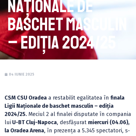
Naționale de
baschet masculin
– ediția 2024/25
04 IUNIE 2025
CSM CSU Oradea
a restabilit egalitatea în
finala
Ligii Naționale de baschet masculin – ediția
2024/25
. Meciul 2 al finalei disputate în compania
lui
U-BT Cluj-Napoca
, desfășurat
miercuri (04.06),
la Oradea Arena
, în prezența a 5.345 spectatori, s-